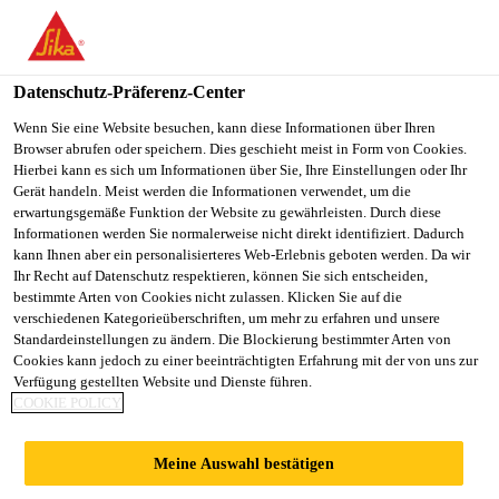
You are accessing "Sika Schweiz AG", it seems you are
accessing it from "Vereinigte Staaten". We have a dedicated
website for your country.
Datenschutz-Präferenz-Center
TO
Wenn Sie eine Website besuchen, kann diese Informationen über Ihren
STAY ON THE SIKA
SELECT A
Browser abrufen oder speichern. Dies geschieht meist in Form von Cookies.
SIKA
SCHWEIZ AG WEBSITE
COUNTRY
Hierbei kann es sich um Informationen über Sie, Ihre Einstellungen oder Ihr
USA
Gerät handeln. Meist werden die Informationen verwendet, um die
erwartungsgemäße Funktion der Website zu gewährleisten. Durch diese
Informationen werden Sie normalerweise nicht direkt identifiziert. Dadurch
Sika Schweiz AG
kann Ihnen aber ein personalisierteres Web-Erlebnis geboten werden. Da wir
Ihr Recht auf Datenschutz respektieren, können Sie sich entscheiden,
bestimmte Arten von Cookies nicht zulassen. Klicken Sie auf die
verschiedenen Kategorieüberschriften, um mehr zu erfahren und unsere
Standardeinstellungen zu ändern. Die Blockierung bestimmter Arten von
DOKUMENTEN
Cookies kann jedoch zu einer beeinträchtigten Erfahrung mit der von uns zur
Verfügung gestellten Website und Dienste führen.
COOKIE POLICY
DOWNLOAD
Meine Auswahl bestätigen