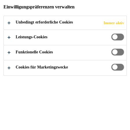
AUTOMOTIVE
Einwilligungspräferenzen verwalten
AFTERMARKET
Unbedingt erforderliche Cookies
Immer aktiv
Leistungs-Cookies
Funktionelle Cookies
Industry
Automotive Aftermarket / Fahrzeugreparatur
Cookies für Marketingzwecke
Kontaktieren Sie uns!