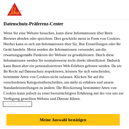
You are accessing "Sika Schweiz AG", it seems you are
accessing it from "Vereinigte Staaten". We have a dedicated
website for your country.
Datenschutz-Präferenz-Center
TO
Wenn Sie eine Website besuchen, kann diese Informationen über Ihren
STAY ON THE SIKA
SELECT A
Browser abrufen oder speichern. Dies geschieht meist in Form von Cookies.
SIKA
SCHWEIZ AG WEBSITE
COUNTRY
Hierbei kann es sich um Informationen über Sie, Ihre Einstellungen oder Ihr
USA
Gerät handeln. Meist werden die Informationen verwendet, um die
erwartungsgemäße Funktion der Website zu gewährleisten. Durch diese
Informationen werden Sie normalerweise nicht direkt identifiziert. Dadurch
Sika Schweiz AG
kann Ihnen aber ein personalisierteres Web-Erlebnis geboten werden. Da wir
Ihr Recht auf Datenschutz respektieren, können Sie sich entscheiden,
bestimmte Arten von Cookies nicht zulassen. Klicken Sie auf die
verschiedenen Kategorieüberschriften, um mehr zu erfahren und unsere
Standardeinstellungen zu ändern. Die Blockierung bestimmter Arten von
Cookies kann jedoch zu einer beeinträchtigten Erfahrung mit der von uns zur
Verfügung gestellten Website und Dienste führen.
ANSTEHENDE
COOKIE POLICY
EREIGNISSE
Meine Auswahl bestätigen