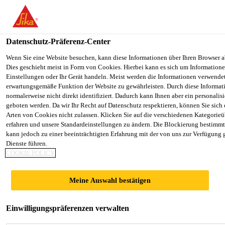
You are accessing "Sika Schweiz AG", it seems you are accessing it
Staaten". We have a dedicated website for your country.
Datenschutz-Präferenz-Center
TO SIKA
STAY ON THE SIKA SCHWEIZ AG
Industry
...
Sika® Primer-507
USA
WEBSITE
Wenn Sie eine Website besuchen, kann diese Informationen über Ihren Browser a
Dies geschieht meist in Form von Cookies. Hierbei kann es sich um Informationen
Einstellungen oder Ihr Gerät handeln. Meist werden die Informationen verwende
erwartungsgemäße Funktion der Website zu gewährleisten. Durch diese Informat
Sika Schweiz AG
normalerweise nicht direkt identifiziert. Dadurch kann Ihnen aber ein personalis
geboten werden. Da wir Ihr Recht auf Datenschutz respektieren, können Sie sich
Sika® Primer-507
Arten von Cookies nicht zulassen. Klicken Sie auf die verschiedenen Kategorieü
erfahren und unsere Standardeinstellungen zu ändern. Die Blockierung bestimm
kann jedoch zu einer beeinträchtigten Erfahrung mit der von uns zur Verfügung 
Pigmentierter Voranstrich für viele
Dienste führen.
COOKIE POLICY
Untergründe (Purform® Technologie)
Sika® Primer-507 basiert auf der Purform®
Meine Auswahl bestätigen
Technologie. Die Purform® Technologie ermöglicht
leistungsfähige Polyurethanprodukte mit weniger als
Einwilligungspräferenzen verwalten
0.1 % monomerem Diisocyanat für einen besseren