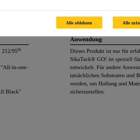
ils
Applikation
Dokume
Alle ablehnen
Alle zula
Anwendung
th
 212/95
Dieses Produkt ist nur für erf
SikaTack® GO! ist speziell f
"All-in-one-
entwickelt. Für andere Anwen
tatsächlichen Substraten und 
werden, um Haftung und Mater
ll Black"
sicherzustellen.