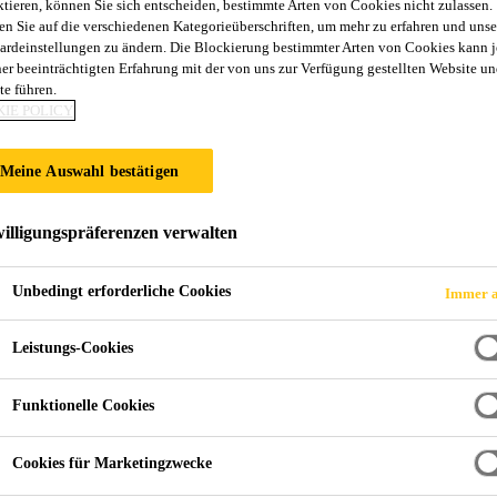
ktieren, können Sie sich entscheiden, bestimmte Arten von Cookies nicht zulassen.
!
en Sie auf die verschiedenen Kategorieüberschriften, um mehr zu erfahren und unse
ardeinstellungen zu ändern. Die Blockierung bestimmter Arten von Cookies kann 
ner beeinträchtigten Erfahrung mit der von uns zur Verfügung gestellten Website un
te führen.
cheibenklebstoff
IE POLICY
bstoff zur Ersatzverglasung mit einer minimalen Wegfahrzei
Meine Auswahl bestätigen
th
ddruckpistolen verarbeitet werden. SikaTack® GO! wurde nach FMVSS 212 mit 95
illigungspräferenzen verwalten
th
VSS 212/95
Percentil Dummies
Unbedingt erforderliche Cookies
Immer a
´s "All-in-one-Modul" Technologie
n
Leistungs-Cookies
Funktionelle Cookies
PRODUKTDATENBLATT
SICHERH
Cookies für Marketingzwecke