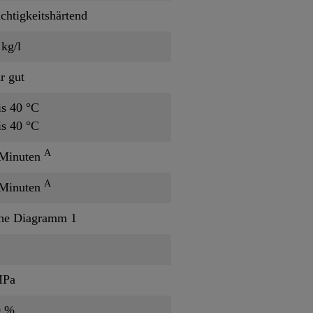
chtigkeitshärtend
 kg/l
r gut
is 40 °C
is 40 °C
A
 Minuten
A
 Minuten
he Diagramm 1
MPa
0 %