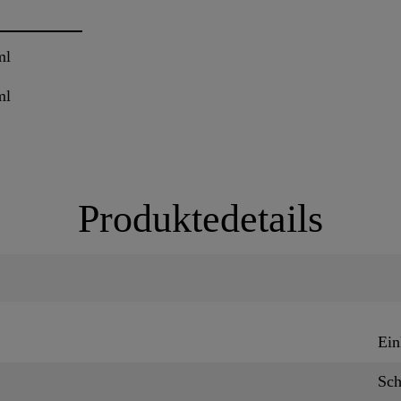
ml
ml
Produktedetails
Ein
Sc