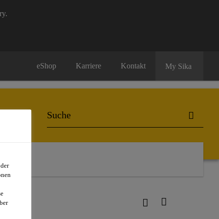
ry.
eShop
Karriere
Kontakt
My Sika
rmarket
oder
onen
se
 GO!
ber