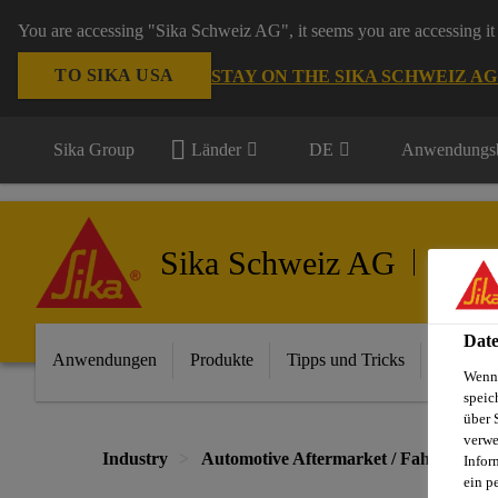
You are accessing "Sika Schweiz AG", it seems you are accessing it 
TO SIKA USA
STAY ON THE SIKA SCHWEIZ A
Sika Group
Länder
DE
Anwendungsb
Sika Schweiz AG
Automot
Date
Anwendungen
Produkte
Tipps und Tricks
Wichtigs
Wenn 
speic
über 
verwe
Industry
Automotive Aftermarket / Fahrzeugrep
Infor
ein p