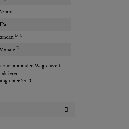
 N/mm
MPa
B, C
tunden
D
 Monate
ls zur minimalen Wegfahrzeit
taktieren
ung unter 25 °C