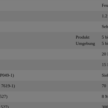
Feu
1.2
Seh
Produkt
5 b
Umgebung
5 b
20
15
QP049-1)
Sie
 7619-1)
70
527)
8 
 527)
30