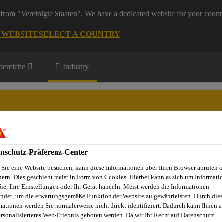
from "Vereinigte Staaten". We have a dedicated website for your count
G WEBSITE
SELECT A COUNTRY
ereiche
Industry
ive Aftermarket / Fahrzeugreparatur
nschutz-Präferenz-Center
te Innovationen
Events
Downloads
Über Automotive Afte
Sie eine Website besuchen, kann diese Informationen über Ihren Browser abrufen 
hern. Dies geschieht meist in Form von Cookies. Hierbei kann es sich um Informati
Sie, Ihre Einstellungen oder Ihr Gerät handeln. Meist werden die Informationen
ndet, um die erwartungsgemäße Funktion der Website zu gewährleisten. Durch die
aratur
Ersatzverglasung
Scheibenklebstoffe
SikaTack®
mationen werden Sie normalerweise nicht direkt identifiziert. Dadurch kann Ihnen a
ersonalisierteres Web-Erlebnis geboten werden. Da wir Ihr Recht auf Datenschutz