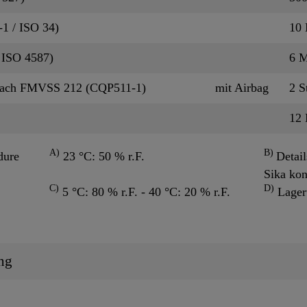
1 / ISO 34)
10
 ISO 4587)
6 
nach FMVSS 212 (CQP511-1)
mit Airbag
2 S
12
A)
B)
dure
23 °C: 50 % r.F.
Detai
Sika kon
C)
D)
5 °C: 80 % r.F. - 40 °C: 20 % r.F.
Lager
ng