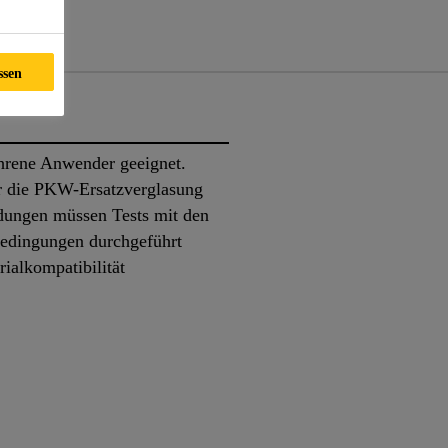
nte
ssen
ahrene Anwender geeignet.
ür die PKW-Ersatzverglasung
dungen müssen Tests mit den
Bedingungen durchgeführt
ialkompatibilität