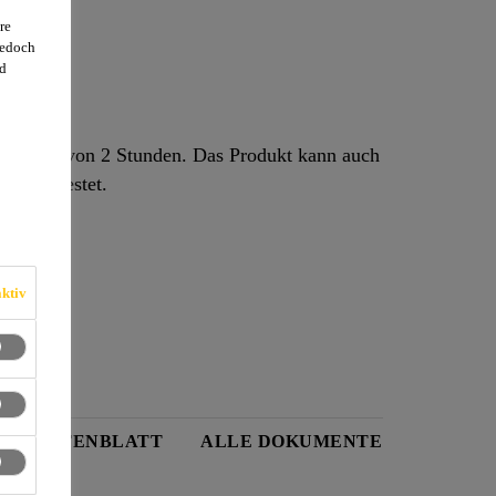
re
jedoch
d
t (MDAT) von 2 Stunden. Das Produkt kann auch
Percentil Dummies getestet.
ktiv
EITSDATENBLATT
ALLE DOKUMENTE