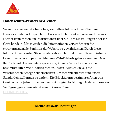
You are accessing "Sika Schweiz AG", it seems you are
accessing it from "Vereinigte Staaten". We have a dedicated
website for your country.
Datenschutz-Präferenz-Center
TO
Wenn Sie eine Website besuchen, kann diese Informationen über Ihren
STAY ON THE SIKA
SELECT A
Browser abrufen oder speichern. Dies geschieht meist in Form von Cookies.
SIKA
SCHWEIZ AG WEBSITE
COUNTRY
Hierbei kann es sich um Informationen über Sie, Ihre Einstellungen oder Ihr
USA
Gerät handeln. Meist werden die Informationen verwendet, um die
erwartungsgemäße Funktion der Website zu gewährleisten. Durch diese
Informationen werden Sie normalerweise nicht direkt identifiziert. Dadurch
Sika Schweiz AG
kann Ihnen aber ein personalisierteres Web-Erlebnis geboten werden. Da wir
Ihr Recht auf Datenschutz respektieren, können Sie sich entscheiden,
bestimmte Arten von Cookies nicht zulassen. Klicken Sie auf die
verschiedenen Kategorieüberschriften, um mehr zu erfahren und unsere
Standardeinstellungen zu ändern. Die Blockierung bestimmter Arten von
KONTAKTIEREN
Cookies kann jedoch zu einer beeinträchtigten Erfahrung mit der von uns zur
Verfügung gestellten Website und Dienste führen.
COOKIE POLICY
SIE UNS
Meine Auswahl bestätigen