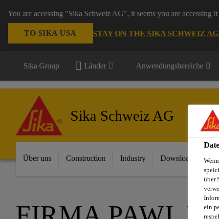
You are accessing "Sika Schweiz AG", it seems you are accessing it 
TO SIKA USA
STAY ON THE SIKA SCHWEIZ A
Sika Group
Länder
Anwendungsbereiche
Sika Schweiz AG
Date
Über uns
Construction
Industry
Download Center
Wenn 
speic
über 
verwe
Infor
FIRMA PAWI, 
ein p
respe