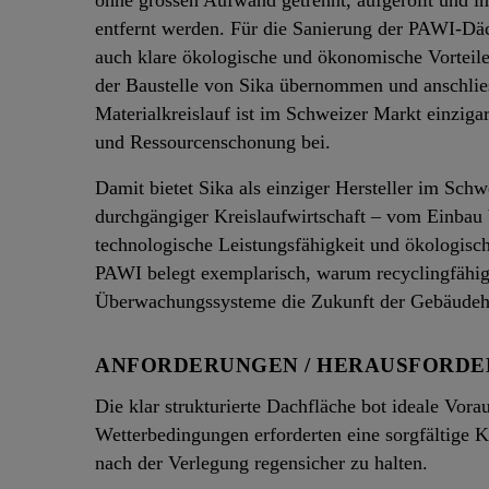
ohne grossen Aufwand getrennt, aufgerollt und 
entfernt werden. Für die Sanierung der PAWI-Däch
auch klare ökologische und ökonomische Vorteile
der Baustelle von Sika übernommen und anschlies
Materialkreislauf ist im Schweizer Markt einziga
und Ressourcenschonung bei.
Damit bietet Sika als einziger Hersteller im Sc
durchgängiger Kreislaufwirtschaft – vom Einbau 
technologische Leistungsfähigkeit und ökologisc
PAWI belegt exemplarisch, warum recyclingfähige
Überwachungssysteme die Zukunft der Gebäudeh
ANFORDERUNGEN / HERAUSFORD
Die klar strukturierte Dachfläche bot ideale Vora
Wetterbedingungen erforderten eine sorgfältige 
nach der Verlegung regensicher zu halten.