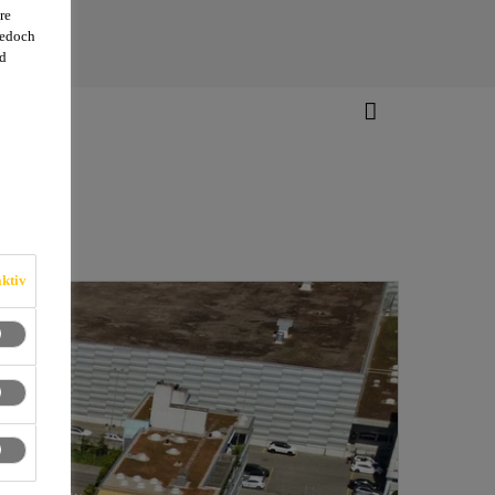
re
jedoch
d
ktiv