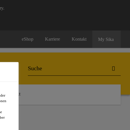
ry.
eShop
Karriere
Kontakt
My Sika
Kontakt
oder
onen
se
ber