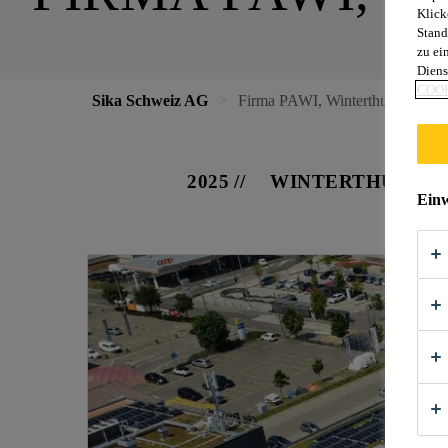
Klick
Stand
zu ei
Diens
COOK
Sika Schweiz AG
Firma PAWI, Winterthur
2025
WINTERTHUR
Einw