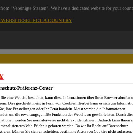
from "Vereinigte Staaten". We have a dedicated website for your count
G WEBSITE
SELECT A COUNTRY
nschutz-Präferenz-Center
Dienstleistungen
News
Sika Brands
Ansprechpartner
Sie eine Website besuchen, kann diese Informationen über Ihren Browser abrufen 
hern. Dies geschieht meist in Form von Cookies. Hierbei kann es sich um Informati
Sie, Ihre Einstellungen oder Ihr Gerät handeln. Meist werden die Informationen
ndet, um die erwartungsgemäße Funktion der Website zu gewährleisten. Durch die
mationen werden Sie normalerweise nicht direkt identifiziert. Dadurch kann Ihnen a
WINTERTHUR
ersonalisierteres Web-Erlebnis geboten werden. Da wir Ihr Recht auf Datenschutz
ktieren, können Sie sich entscheiden, bestimmte Arten von Cookies nicht zulassen.