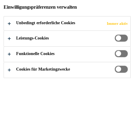
Zeitsparende Montage dank grossen, seitlichen
Einwilligungspräferenzen verwalten
Laschen
Direkt überspritzbar dank textilverstärkter Folie
Unbedingt erforderliche Cookies
Immer aktiv
Besonders geeignet während des Vortriebs
Leistungs-Cookies
Funktionelle Cookies
Cookies für Marketingzwecke