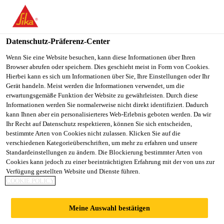
You are accessing "Sika Schweiz AG", it seems you are
accessing it from "Vereinigte Staaten". We have a dedicated
website for your country.
Datenschutz-Präferenz-Center
Construction
...
FlexoDrain W
TO
Wenn Sie eine Website besuchen, kann diese Informationen über Ihren
STAY ON THE SIKA
SELECT A
Browser abrufen oder speichern. Dies geschieht meist in Form von Cookies.
SIKA
SCHWEIZ AG WEBSITE
COUNTRY
Hierbei kann es sich um Informationen über Sie, Ihre Einstellungen oder Ihr
USA
Gerät handeln. Meist werden die Informationen verwendet, um die
erwartungsgemäße Funktion der Website zu gewährleisten. Durch diese
Informationen werden Sie normalerweise nicht direkt identifiziert. Dadurch
FlexoDrain W
Sika Schweiz AG
kann Ihnen aber ein personalisierteres Web-Erlebnis geboten werden. Da wir
Ihr Recht auf Datenschutz respektieren, können Sie sich entscheiden,
bestimmte Arten von Cookies nicht zulassen. Klicken Sie auf die
Flexibles Entwässerungssystem für Tunnel
verschiedenen Kategorieüberschriften, um mehr zu erfahren und unsere
Standardeinstellungen zu ändern. Die Blockierung bestimmter Arten von
und Minen
Cookies kann jedoch zu einer beeinträchtigten Erfahrung mit der von uns zur
Verfügung gestellten Website und Dienste führen.
Technisch ausgereiftes System zur lokalen
COOKIE POLICY
Entwässerung der Tunnelwand.
Meine Auswahl bestätigen