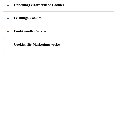
auf mineralischer Basis. Granulometrie: 0.8 mm
Unbedingt erforderliche Cookies
Leistungs-Cookies
Zum Versetzen von Stahlankern und
glasfaserverstärkten Kunststoffankern
Funktionelle Cookies
Leicht quellend
Frostbeständig
Cookies für Marketingzwecke
PRODUKTDATENBLATT
SICHERHEITSDATENBLA
Übersicht
Produktedetails
App
Anwendung