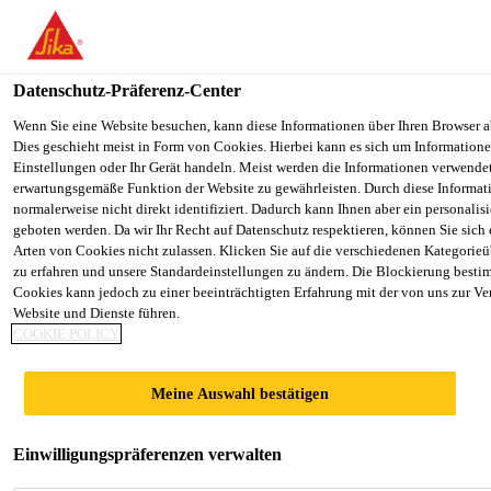
You are accessing "Sika Schweiz AG", it seems you are accessing it
Staaten". We have a dedicated website for your country.
Datenschutz-Präferenz-Center
TO SIKA
STAY ON THE SIKA SCHWEIZ AG
Construction
...
Sika® Rock Ankermörtel Typ Normal
USA
WEBSITE
Wenn Sie eine Website besuchen, kann diese Informationen über Ihren Browser a
Dies geschieht meist in Form von Cookies. Hierbei kann es sich um Informationen
Einstellungen oder Ihr Gerät handeln. Meist werden die Informationen verwende
erwartungsgemäße Funktion der Website zu gewährleisten. Durch diese Informat
Sika Schweiz AG
normalerweise nicht direkt identifiziert. Dadurch kann Ihnen aber ein personalis
geboten werden. Da wir Ihr Recht auf Datenschutz respektieren, können Sie sich
Sika® Rock
Arten von Cookies nicht zulassen. Klicken Sie auf die verschiedenen Kategorieü
zu erfahren und unsere Standardeinstellungen zu ändern. Die Blockierung besti
Cookies kann jedoch zu einer beeinträchtigten Erfahrung mit der von uns zur Ve
Ankermörtel Typ
Website und Dienste führen.
COOKIE POLICY
Normal
Meine Auswahl bestätigen
Ankermörtel
Einwilligungspräferenzen verwalten
Normalabbindender, frostbeständiger Ankermörtel