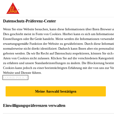
You are accessing "Sika Schweiz AG", it seems you are accessing it
Staaten". We have a dedicated website for your country.
Datenschutz-Präferenz-Center
TO SIKA
STAY ON THE SIKA SCHWEIZ AG
Construction
...
Sika® Icosit KC 340/65
USA
WEBSITE
Wenn Sie eine Website besuchen, kann diese Informationen über Ihren Browser a
Dies geschieht meist in Form von Cookies. Hierbei kann es sich um Informationen
Einstellungen oder Ihr Gerät handeln. Meist werden die Informationen verwende
erwartungsgemäße Funktion der Website zu gewährleisten. Durch diese Informat
Sika Schweiz AG
normalerweise nicht direkt identifiziert. Dadurch kann Ihnen aber ein personalis
geboten werden. Da wir Ihr Recht auf Datenschutz respektieren, können Sie sich
Sika® Icosit KC
Arten von Cookies nicht zulassen. Klicken Sie auf die verschiedenen Kategorieü
zu erfahren und unsere Standardeinstellungen zu ändern. Die Blockierung besti
Cookies kann jedoch zu einer beeinträchtigten Erfahrung mit der von uns zur Ve
340/65
Website und Dienste führen.
COOKIE POLICY
2-komponentige PUR-Fugenvergussmasse
Meine Auswahl bestätigen
für die Schienenbefestigung
2-komponentige, flexible Fugenvergussmasse auf
Einwilligungspräferenzen verwalten
Polyurethan-Polymerharzbasis (Shore A ~ 70), die