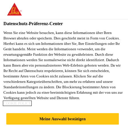
You are accessing "Sika Schweiz AG", it seems you are
accessing it from "Vereinigte Staaten". We have a dedicated
website for your country.
Datenschutz-Präferenz-Center
TO
Wenn Sie eine Website besuchen, kann diese Informationen über Ihren
STAY ON THE SIKA
SELECT A
Browser abrufen oder speichern. Dies geschieht meist in Form von Cookies.
SIKA
SCHWEIZ AG WEBSITE
COUNTRY
Hierbei kann es sich um Informationen über Sie, Ihre Einstellungen oder Ihr
USA
Gerät handeln. Meist werden die Informationen verwendet, um die
erwartungsgemäße Funktion der Website zu gewährleisten. Durch diese
Informationen werden Sie normalerweise nicht direkt identifiziert. Dadurch
Sika Schweiz AG
kann Ihnen aber ein personalisierteres Web-Erlebnis geboten werden. Da wir
Ihr Recht auf Datenschutz respektieren, können Sie sich entscheiden,
bestimmte Arten von Cookies nicht zulassen. Klicken Sie auf die
verschiedenen Kategorieüberschriften, um mehr zu erfahren und unsere
Standardeinstellungen zu ändern. Die Blockierung bestimmter Arten von
MEHRFAMILIENH
Cookies kann jedoch zu einer beeinträchtigten Erfahrung mit der von uns zur
Verfügung gestellten Website und Dienste führen.
COOKIE POLICY
AUS,
Meine Auswahl bestätigen
FAHRWANGEN