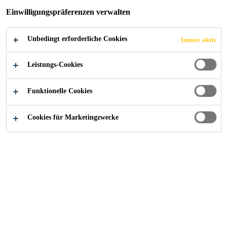
Einwilligungspräferenzen verwalten
MILCHBUCK,
ZÜRICH
Unbedingt erforderliche Cookies
Immer aktiv
Leistungs-Cookies
Funktionelle Cookies
Construction
...
Ersatz der Weichen und Geleise Milch
Cookies für Marketingzwecke
2019
ZÜRICH