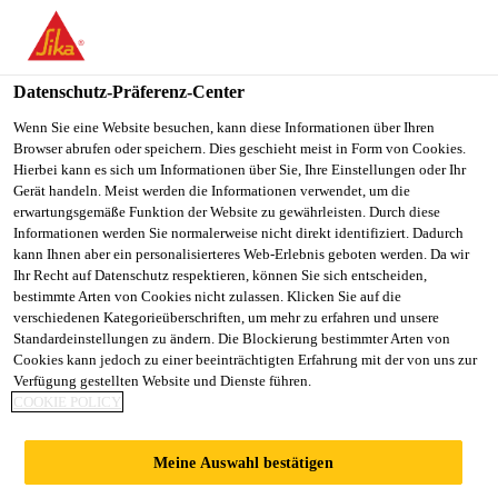
You are accessing "Sika Schweiz AG", it seems you are
accessing it from "Vereinigte Staaten". We have a dedicated
website for your country.
Datenschutz-Präferenz-Center
TO
Wenn Sie eine Website besuchen, kann diese Informationen über Ihren
STAY ON THE SIKA
SELECT A
Browser abrufen oder speichern. Dies geschieht meist in Form von Cookies.
SIKA
SCHWEIZ AG WEBSITE
COUNTRY
Hierbei kann es sich um Informationen über Sie, Ihre Einstellungen oder Ihr
USA
Gerät handeln. Meist werden die Informationen verwendet, um die
erwartungsgemäße Funktion der Website zu gewährleisten. Durch diese
Informationen werden Sie normalerweise nicht direkt identifiziert. Dadurch
Sika Schweiz AG
kann Ihnen aber ein personalisierteres Web-Erlebnis geboten werden. Da wir
Ihr Recht auf Datenschutz respektieren, können Sie sich entscheiden,
bestimmte Arten von Cookies nicht zulassen. Klicken Sie auf die
verschiedenen Kategorieüberschriften, um mehr zu erfahren und unsere
Standardeinstellungen zu ändern. Die Blockierung bestimmter Arten von
ERSATZ DER
Cookies kann jedoch zu einer beeinträchtigten Erfahrung mit der von uns zur
Verfügung gestellten Website und Dienste führen.
COOKIE POLICY
WEICHEN UND
Meine Auswahl bestätigen
GELEISE