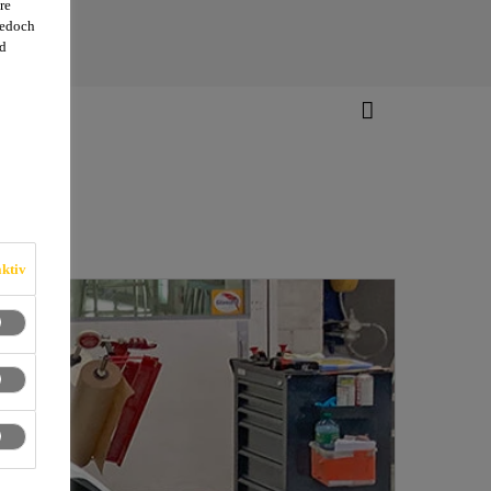
re
jedoch
d
ktiv