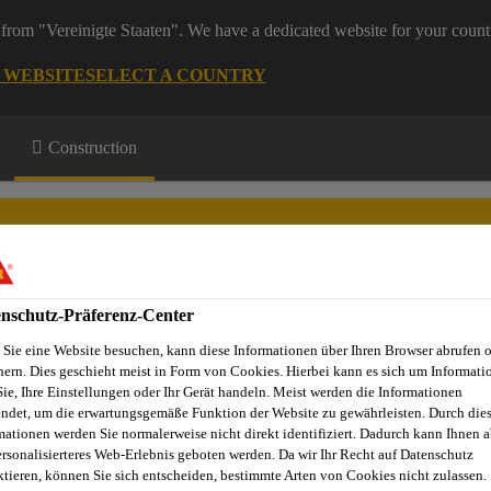
from "Vereinigte Staaten". We have a dedicated website for your count
G WEBSITE
SELECT A COUNTRY
Construction
nschutz-Präferenz-Center
Sie eine Website besuchen, kann diese Informationen über Ihren Browser abrufen 
Projekte
Dienstleistungen
Referenzobjekte
Sika Apps
N
hern. Dies geschieht meist in Form von Cookies. Hierbei kann es sich um Informati
Sie, Ihre Einstellungen oder Ihr Gerät handeln. Meist werden die Informationen
ndet, um die erwartungsgemäße Funktion der Website zu gewährleisten. Durch die
mationen werden Sie normalerweise nicht direkt identifiziert. Dadurch kann Ihnen a
ersonalisierteres Web-Erlebnis geboten werden. Da wir Ihr Recht auf Datenschutz
WERK, NEUENHO
ktieren, können Sie sich entscheiden, bestimmte Arten von Cookies nicht zulassen.