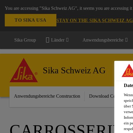
You are accessing "Sika Schweiz AG", it seems you are accessing it 
TO SIKA USA
STAY ON THE SIKA SCHWEIZ A
Sika Group
Länder
Anwendungsbereiche
Sika Schweiz AG
Date
Wenn 
Anwendungsbereiche Construction
Download Center
speic
über 
verwe
Infor
ein p
CARROSSERIE
respe