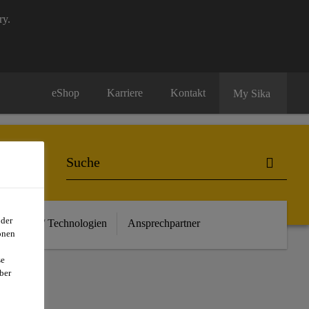
ry.
eShop
Karriere
Kontakt
My Sika
oder
euheiten / Technologien
Ansprechpartner
onen
se
ber
F