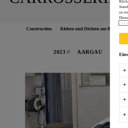
Klick
Stand
zu ei
Diens
COOK
Construction
Kleben und Dichten am Bau
Ca
2023
AARGAU
Einw