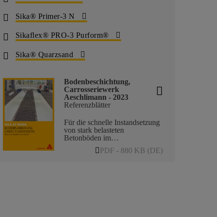
Sika® Primer-3 N
Sikaflex® PRO-3 Purform®
Sika® Quarzsand
Bodenbeschichtung,
Carrosseriewerk
Aeschlimann - 2023
Referenzblätter
Für die schnelle Instandsetzung
von stark belasteten
Betonböden im
Gewerbebereich kommen nur
PDF - 880 KB (DE)
Profi-Systeme in Frage. Ein
Carrosseriecenter im Kanton
Aargau setzte auf die
leistungsfähigen
Beschichtungslösungen von
Sika, um übers Wochenende
eine Bodensanierung ohne
Arbeitsunterbruchzu realisieren.