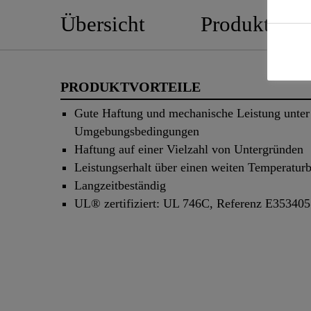
Übersicht
Produktedeta
PRODUKTVORTEILE
Gute Haftung und mechanische Leistung unter
Umgebungsbedingungen
Haftung auf einer Vielzahl von Untergründen
Leistungserhalt über einen weiten Temperaturb
Langzeitbeständig
UL® zertifiziert: UL 746C, Referenz E35340