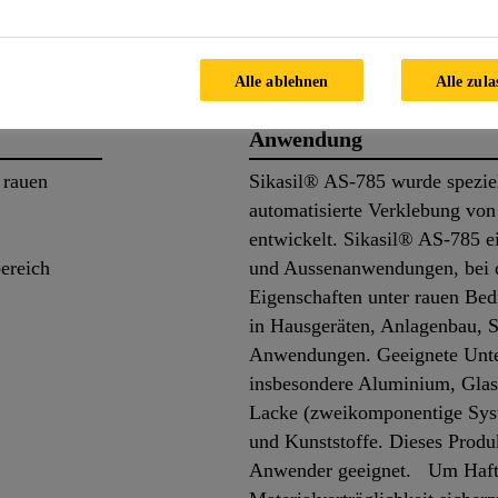
ils
Applikation
Dokume
Alle ablehnen
Alle zula
Anwendung
 rauen
Sikasil® AS-785 wurde speziel
automatisierte Verklebung von 
entwickelt. Sikasil® AS-785 ei
ereich
und Aussenanwendungen, bei 
Eigenschaften unter rauen Bed
5
in Hausgeräten, Anlagenbau, 
Anwendungen. Geeignete Unter
insbesondere Aluminium, Glas
Lacke (zweikomponentige Sys
und Kunststoffe. Dieses Produk
Anwender geeignet. Um Haft