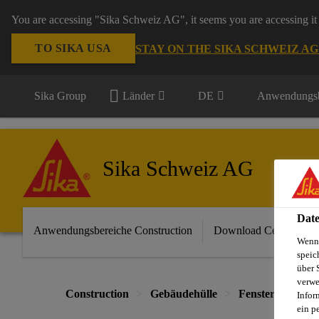
You are accessing "Sika Schweiz AG", it seems you are accessing it 
TO SIKA USA
STAY ON THE SIKA SCHWEIZ A
Sika Group
Länder
DE
Anwendungsb
Sika Schweiz AG
Date
Anwendungsbereiche Construction
Download Center
Wenn 
speic
über 
verwe
Construction
Gebäudehülle
Fenster, Fassade
Infor
ein p