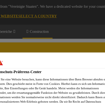
from "Vereinigte Staaten". We have a dedicated website for your count
G WEBSITE
SELECT A COUNTRY
ereiche
Construction
nschutz-Präferenz-Center
Projekte
Dienstleistungen
Referenzobjekte
Sika Apps
N
Sie eine Website besuchen, kann diese Informationen über Ihren Browser abrufen 
hern. Dies geschieht meist in Form von Cookies. Hierbei kann es sich um Informati
Sie, Ihre Einstellungen oder Ihr Gerät handeln. Meist werden die Informationen
ndet, um die erwartungsgemäße Funktion der Website zu gewährleisten. Durch die
, Solar
Solar Klebstoffe
Sikasil® AS-785
mationen werden Sie normalerweise nicht direkt identifiziert. Dadurch kann Ihnen a
ersonalisierteres Web-Erlebnis geboten werden. Da wir Ihr Recht auf Datenschutz