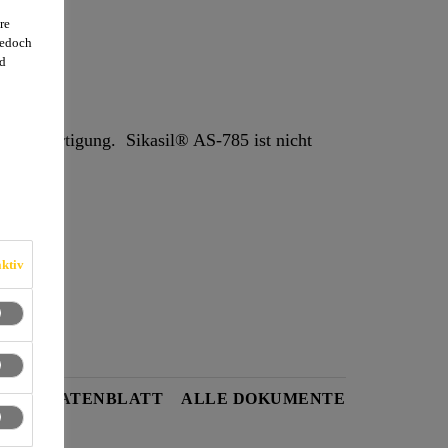
re
jedoch
d
sil® AS-785 ist nicht
ktiv
HEITSDATENBLATT
ALLE DOKUMENTE