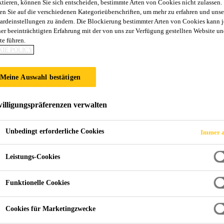
ktieren, können Sie sich entscheiden, bestimmte Arten von Cookies nicht zulassen.
85
en Sie auf die verschiedenen Kategorieüberschriften, um mehr zu erfahren und unse
ardeinstellungen zu ändern. Die Blockierung bestimmter Arten von Cookies kann 
ner beeinträchtigten Erfahrung mit der von uns zur Verfügung gestellten Website un
te führen.
stoff
IE POLICY
eikomponenten Silikonkleb-/dichtstoff für die industrielle Fertigung. Sika
Meine Auswahl bestätigen
korrosiv, hat ein sehr breites Haftspektrum sowie eine sehr gute Alterungs- und Witterungsbeständigkeit.
illigungspräferenzen verwalten
nter rauen Umgebungsbedingungen
Unbedingt erforderliche Cookies
Immer a
en
urbereich
Leistungs-Cookies
Funktionelle Cookies
PRODUKTDATENBLATT
SICHER
Cookies für Marketingzwecke