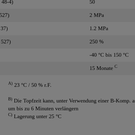
 48-4)
50
527)
2 MPa
 37)
1.2 MPa
 527)
250 %
-40 °C bis 150 °C
C
15 Monate
A)
23 °C / 50 % r.F.
B)
Die Topfzeit kann, unter Verwendung einer B-Komp. am
um bis zu 6 Minuten verlängern
C)
Lagerung unter 25 °C