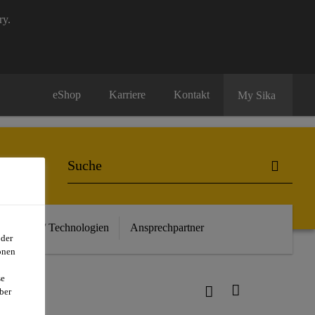
ry.
eShop
Karriere
Kontakt
My Sika
euheiten / Technologien
Ansprechpartner
oder
onen
se
ber