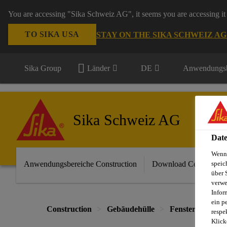
You are accessing "Sika Schweiz AG", it seems you are accessing it 
TO SIKA USA
STAY ON THE SIKA SCHWEIZ A
Sika Group
Länder
DE
Anwendungsb
Sika Schweiz AG
Date
Wenn 
Anwendungsbereiche Construction
Download Center
speic
über 
verwe
Infor
ein p
Construction
Gebäudehülle
Fenster, Fassade
respe
Klick