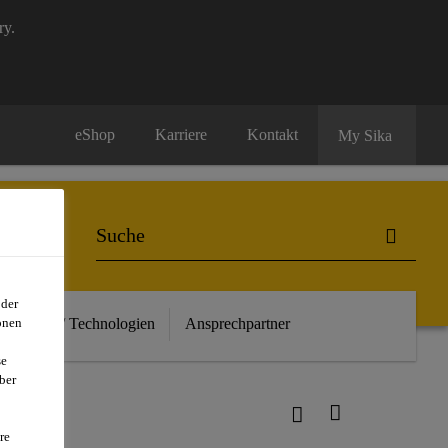
ry.
eShop
Karriere
Kontakt
My Sika
oder
euheiten / Technologien
Ansprechpartner
onen
se
ber
re