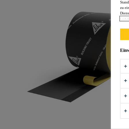
Stand
zu ei
Diens
COOK
Einw