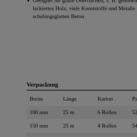
Geeignet für glatte Oberflächen, z. B. gehobel
lackiertes Holz, viele Kunststoffe und Metalle
schalungsglatten Beton
Verpackung
Breite
Länge
Karton
Pa
100 mm
25 m
6 Rollen
52
150 mm
25 m
4 Rollen
54