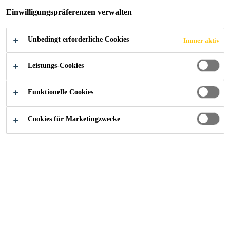
Einwilligungspräferenzen verwalten
Leichte Anwendung
Unbedingt erforderliche Cookies
Immer aktiv
Gute Reinigungswirkung
Unabhängig von Hilfsgeräten (wie z.B.
Leistungs-Cookies
Druckluftkompressoren) zu verwenden
Funktionelle Cookies
Cookies für Marketingzwecke