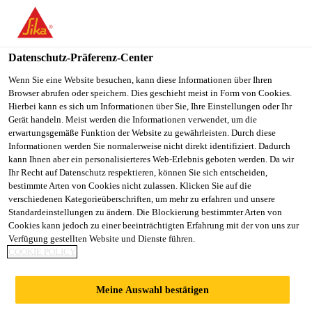
You are accessing "Sika Schweiz AG", it seems you are
accessing it from "Vereinigte Staaten". We have a dedicated
website for your country.
Datenschutz-Präferenz-Center
Construction
...
Sika AnchorFix® Cleaning Pump
TO
Wenn Sie eine Website besuchen, kann diese Informationen über Ihren
STAY ON THE SIKA
SELECT A
Browser abrufen oder speichern. Dies geschieht meist in Form von Cookies.
SIKA
SCHWEIZ AG WEBSITE
COUNTRY
Hierbei kann es sich um Informationen über Sie, Ihre Einstellungen oder Ihr
USA
Gerät handeln. Meist werden die Informationen verwendet, um die
erwartungsgemäße Funktion der Website zu gewährleisten. Durch diese
Informationen werden Sie normalerweise nicht direkt identifiziert. Dadurch
Sika AnchorFix®
Sika Schweiz AG
kann Ihnen aber ein personalisierteres Web-Erlebnis geboten werden. Da wir
Ihr Recht auf Datenschutz respektieren, können Sie sich entscheiden,
bestimmte Arten von Cookies nicht zulassen. Klicken Sie auf die
Cleaning Pump
verschiedenen Kategorieüberschriften, um mehr zu erfahren und unsere
Standardeinstellungen zu ändern. Die Blockierung bestimmter Arten von
Cookies kann jedoch zu einer beeinträchtigten Erfahrung mit der von uns zur
Mit der Sika AnchorFix® Ausblaspumpe werden
Verfügung gestellten Website und Dienste führen.
Bohrlöcher mit Durchmesser 10 - 60 mm vor der
COOKIE POLICY
Applikation von Sika AnchorFix® Klebstoffen
gereinigt.
Meine Auswahl bestätigen
Mehr