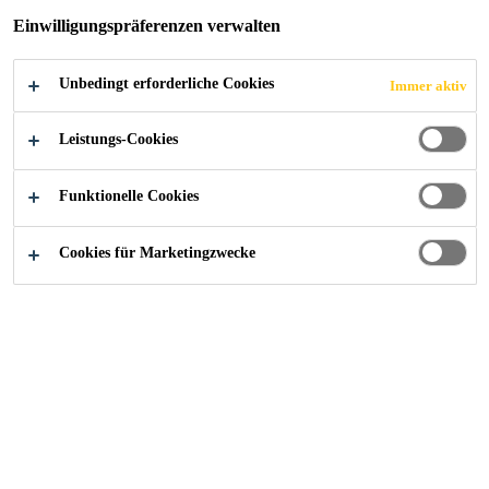
Einwilligungspräferenzen verwalten
Einfach zu reinigen, geringer Unterhaltsaufwand
Unbedingt erforderliche Cookies
Immer aktiv
Bewährte Funktionalität über Jahrzehnte
Enthält keine Fungizide, Schwermetalle,
Leistungs-Cookies
Halogene oder Weichmacher
Funktionelle Cookies
Cookies für Marketingzwecke