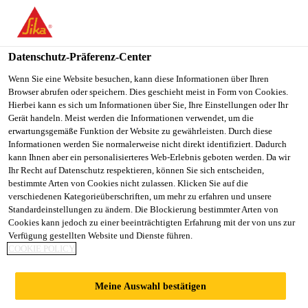
You are accessing "Sika Schweiz AG", it seems you are
accessing it from "Vereinigte Staaten". We have a dedicated
website for your country.
Datenschutz-Präferenz-Center
Construction
...
Sikaplan® WT 4220-15 C
TO
Wenn Sie eine Website besuchen, kann diese Informationen über Ihren
STAY ON THE SIKA
SELECT A
Browser abrufen oder speichern. Dies geschieht meist in Form von Cookies.
SIKA
SCHWEIZ AG WEBSITE
COUNTRY
Hierbei kann es sich um Informationen über Sie, Ihre Einstellungen oder Ihr
USA
Gerät handeln. Meist werden die Informationen verwendet, um die
erwartungsgemäße Funktion der Website zu gewährleisten. Durch diese
Informationen werden Sie normalerweise nicht direkt identifiziert. Dadurch
Sikaplan® WT
Sika Schweiz AG
kann Ihnen aber ein personalisierteres Web-Erlebnis geboten werden. Da wir
Ihr Recht auf Datenschutz respektieren, können Sie sich entscheiden,
bestimmte Arten von Cookies nicht zulassen. Klicken Sie auf die
4220-15 C
verschiedenen Kategorieüberschriften, um mehr zu erfahren und unsere
Standardeinstellungen zu ändern. Die Blockierung bestimmter Arten von
Cookies kann jedoch zu einer beeinträchtigten Erfahrung mit der von uns zur
FPO-Abdichtungsbahn für
Verfügung gestellten Website und Dienste führen.
COOKIE POLICY
Brauchwasserbehälter
Glasvliesarmierte Kunststoff-Dichtungsbahn aus
Meine Auswahl bestätigen
FPO-PE. Materialdicke: 1.50 mm