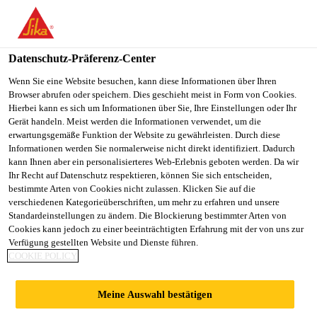
You are accessing "Sika Schweiz AG", it seems you are
accessing it from "Vereinigte Staaten". We have a dedicated
website for your country.
Datenschutz-Präferenz-Center
TO
Wenn Sie eine Website besuchen, kann diese Informationen über Ihren
STAY ON THE SIKA
SELECT A
Browser abrufen oder speichern. Dies geschieht meist in Form von Cookies.
SIKA
SCHWEIZ AG WEBSITE
COUNTRY
Hierbei kann es sich um Informationen über Sie, Ihre Einstellungen oder Ihr
USA
Gerät handeln. Meist werden die Informationen verwendet, um die
erwartungsgemäße Funktion der Website zu gewährleisten. Durch diese
Informationen werden Sie normalerweise nicht direkt identifiziert. Dadurch
Sika Schweiz AG
kann Ihnen aber ein personalisierteres Web-Erlebnis geboten werden. Da wir
Ihr Recht auf Datenschutz respektieren, können Sie sich entscheiden,
bestimmte Arten von Cookies nicht zulassen. Klicken Sie auf die
verschiedenen Kategorieüberschriften, um mehr zu erfahren und unsere
Standardeinstellungen zu ändern. Die Blockierung bestimmter Arten von
ERGÄNZUNGSMAT
Cookies kann jedoch zu einer beeinträchtigten Erfahrung mit der von uns zur
Verfügung gestellten Website und Dienste führen.
COOKIE POLICY
ERIAL
Meine Auswahl bestätigen