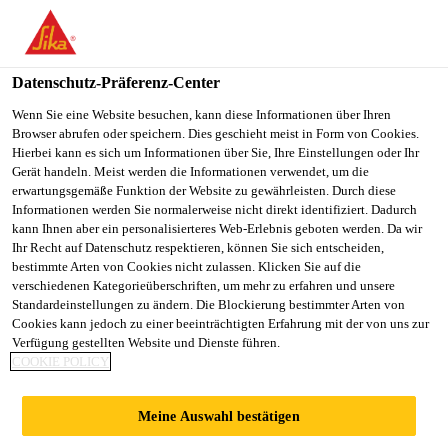
You are accessing "Sika Schweiz AG", it seems you are
accessing it from "Vereinigte Staaten". We have a dedicated
website for your country.
Datenschutz-Präferenz-Center
TO
Wenn Sie eine Website besuchen, kann diese Informationen über Ihren
STAY ON THE SIKA
SELECT A
Browser abrufen oder speichern. Dies geschieht meist in Form von Cookies.
SIKA
SCHWEIZ AG WEBSITE
COUNTRY
Hierbei kann es sich um Informationen über Sie, Ihre Einstellungen oder Ihr
USA
Gerät handeln. Meist werden die Informationen verwendet, um die
erwartungsgemäße Funktion der Website zu gewährleisten. Durch diese
Informationen werden Sie normalerweise nicht direkt identifiziert. Dadurch
Sika Schweiz AG
kann Ihnen aber ein personalisierteres Web-Erlebnis geboten werden. Da wir
Ihr Recht auf Datenschutz respektieren, können Sie sich entscheiden,
bestimmte Arten von Cookies nicht zulassen. Klicken Sie auf die
verschiedenen Kategorieüberschriften, um mehr zu erfahren und unsere
Standardeinstellungen zu ändern. Die Blockierung bestimmter Arten von
UNTERHALT
Cookies kann jedoch zu einer beeinträchtigten Erfahrung mit der von uns zur
Verfügung gestellten Website und Dienste führen.
COOKIE POLICY
Meine Auswahl bestätigen