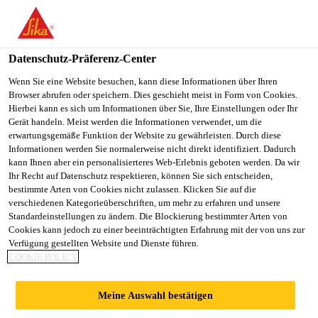
You are accessing "Sika Schweiz AG", it seems you are
accessing it from "Vereinigte Staaten". We have a dedicated
website for your country.
Datenschutz-Präferenz-Center
TO
Wenn Sie eine Website besuchen, kann diese Informationen über Ihren
STAY ON THE SIKA
SELECT A
Browser abrufen oder speichern. Dies geschieht meist in Form von Cookies.
SIKA
SCHWEIZ AG WEBSITE
COUNTRY
Hierbei kann es sich um Informationen über Sie, Ihre Einstellungen oder Ihr
USA
Gerät handeln. Meist werden die Informationen verwendet, um die
erwartungsgemäße Funktion der Website zu gewährleisten. Durch diese
Informationen werden Sie normalerweise nicht direkt identifiziert. Dadurch
Sika Schweiz AG
kann Ihnen aber ein personalisierteres Web-Erlebnis geboten werden. Da wir
Ihr Recht auf Datenschutz respektieren, können Sie sich entscheiden,
bestimmte Arten von Cookies nicht zulassen. Klicken Sie auf die
verschiedenen Kategorieüberschriften, um mehr zu erfahren und unsere
Standardeinstellungen zu ändern. Die Blockierung bestimmter Arten von
S-THERM
Cookies kann jedoch zu einer beeinträchtigten Erfahrung mit der von uns zur
Verfügung gestellten Website und Dienste führen.
COOKIE POLICY
Meine Auswahl bestätigen