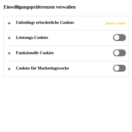
Einwilligungspräferenzen verwalten
Unbedingt erforderliche Cookies
Immer aktiv
Construction
...
S-Therm
Leistungs-Cookies
Funktionelle Cookies
EPS Wärmedämmung S-
Cookies für Marketingzwecke
Therm
Die Sika Schweiz AG übernimmt als führender Anbieter
von Flachdachsystemen ihre ökologische Verantwortung
nicht nur bei der Abdichtung Sarnafil T, sondern auch bei
der in Sarnen hergestellten EPS Wärmedämmung S-
Therm, war.