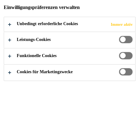
Einwilligungspräferenzen verwalten
Unbedingt erforderliche Cookies
Immer aktiv
Construction
...
Polymerbitumenbahnen
Leistungs-Cookies
Funktionelle Cookies
Bitumen-
Cookies für Marketingzwecke
Abdichtungsbahnen in
TOP Qualität
Unsere «Biozid» freien Bitumen-Abdichtungsbahnen
(inkl. WF Produkte) bestehen aus einer Trägereinlage,
welchebeidseitig mit Bitumen beschichtet werden.
Bitumen wird mittels Destillation aus Erdöl gewonnen und