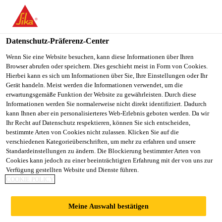
You are accessing "Sika Schweiz AG", it seems you are
accessing it from "Vereinigte Staaten". We have a dedicated
website for your country.
Datenschutz-Präferenz-Center
TO
Wenn Sie eine Website besuchen, kann diese Informationen über Ihren
STAY ON THE SIKA
SELECT A
Browser abrufen oder speichern. Dies geschieht meist in Form von Cookies.
SIKA
SCHWEIZ AG WEBSITE
COUNTRY
Hierbei kann es sich um Informationen über Sie, Ihre Einstellungen oder Ihr
USA
Gerät handeln. Meist werden die Informationen verwendet, um die
erwartungsgemäße Funktion der Website zu gewährleisten. Durch diese
Informationen werden Sie normalerweise nicht direkt identifiziert. Dadurch
Sika Schweiz AG
kann Ihnen aber ein personalisierteres Web-Erlebnis geboten werden. Da wir
Ihr Recht auf Datenschutz respektieren, können Sie sich entscheiden,
bestimmte Arten von Cookies nicht zulassen. Klicken Sie auf die
verschiedenen Kategorieüberschriften, um mehr zu erfahren und unsere
Standardeinstellungen zu ändern. Die Blockierung bestimmter Arten von
POLYMERBITUME
Cookies kann jedoch zu einer beeinträchtigten Erfahrung mit der von uns zur
Verfügung gestellten Website und Dienste führen.
COOKIE POLICY
NBAHNEN
Meine Auswahl bestätigen