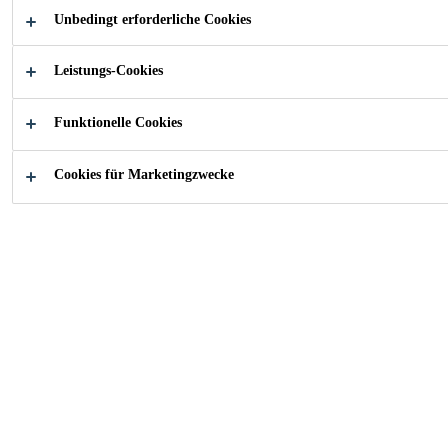
Kunststoffdichtungsbahnen geeignet ist.
Unbedingt erforderliche Cookies
Leistungs-Cookies
1-komponentig
Geeignet für eine Vielzahl von Untergründen
Funktionelle Cookies
Einfach in der Anwendung
Cookies für Marketingzwecke