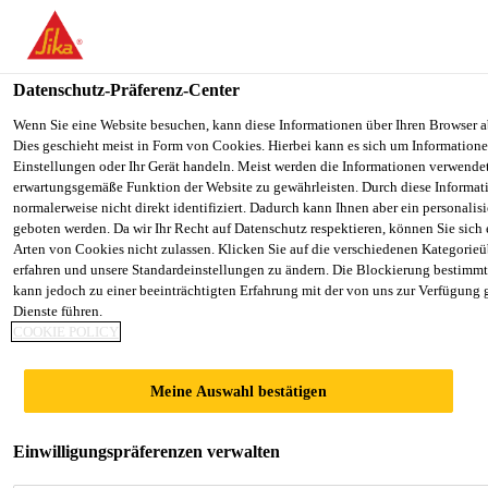
You are accessing "Sika Schweiz AG", it seems you are accessing it
Staaten". We have a dedicated website for your country.
Datenschutz-Präferenz-Center
TO SIKA
STAY ON THE SIKA SCHWEIZ AG
Construction
...
Sikalastic® Primer CH
USA
WEBSITE
Wenn Sie eine Website besuchen, kann diese Informationen über Ihren Browser a
Dies geschieht meist in Form von Cookies. Hierbei kann es sich um Informationen
Einstellungen oder Ihr Gerät handeln. Meist werden die Informationen verwende
erwartungsgemäße Funktion der Website zu gewährleisten. Durch diese Informat
Sika Schweiz AG
normalerweise nicht direkt identifiziert. Dadurch kann Ihnen aber ein personalis
geboten werden. Da wir Ihr Recht auf Datenschutz respektieren, können Sie sich
Sikalastic® Primer
Arten von Cookies nicht zulassen. Klicken Sie auf die verschiedenen Kategorieü
erfahren und unsere Standardeinstellungen zu ändern. Die Blockierung bestimm
kann jedoch zu einer beeinträchtigten Erfahrung mit der von uns zur Verfügung 
CH
Dienste führen.
COOKIE POLICY
1-komponentiger, lösemittelhaltiger
Meine Auswahl bestätigen
Primer
1-komponentiger, lösemittelhaltiger Primer der für
Einwilligungspräferenzen verwalten
eine Vielzahl von Untergründen und