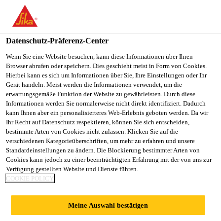
You are accessing "Sika Schweiz AG", it seems you are
accessing it from "Vereinigte Staaten". We have a dedicated
website for your country.
Datenschutz-Präferenz-Center
Construction
...
Sikaplan® SGmA-15
TO
Wenn Sie eine Website besuchen, kann diese Informationen über Ihren
STAY ON THE SIKA
SELECT A
Browser abrufen oder speichern. Dies geschieht meist in Form von Cookies.
SIKA
SCHWEIZ AG WEBSITE
COUNTRY
Hierbei kann es sich um Informationen über Sie, Ihre Einstellungen oder Ihr
USA
Gerät handeln. Meist werden die Informationen verwendet, um die
erwartungsgemäße Funktion der Website zu gewährleisten. Durch diese
Informationen werden Sie normalerweise nicht direkt identifiziert. Dadurch
Sikaplan® SGmA-
Sika Schweiz AG
kann Ihnen aber ein personalisierteres Web-Erlebnis geboten werden. Da wir
Ihr Recht auf Datenschutz respektieren, können Sie sich entscheiden,
bestimmte Arten von Cookies nicht zulassen. Klicken Sie auf die
15
verschiedenen Kategorieüberschriften, um mehr zu erfahren und unsere
Standardeinstellungen zu ändern. Die Blockierung bestimmter Arten von
Cookies kann jedoch zu einer beeinträchtigten Erfahrung mit der von uns zur
Sikaplan SGmA 15 (Dicke 1.5 mm) ist eine
Verfügung gestellten Website und Dienste führen.
mehrlagige Kunststoffbahn für Dachabdichtung auf
COOKIE POLICY
der Basis von hochwertigem Polyvinylchlorid (PVC)
mit Glasvlieseinlage.
Meine Auswahl bestätigen
Mehr