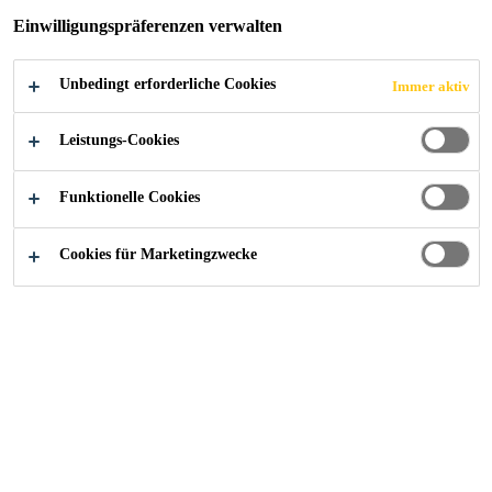
Einwilligungspräferenzen verwalten
Hohe Alterungsbeständigkeit
Unbedingt erforderliche Cookies
Immer aktiv
Widerstandsfähig gegen übliche Umwelteinflüsse
Hohe Widerstandsfähigkeit gegen mechanische
Leistungs-Cookies
Einwirkung
Funktionelle Cookies
Übersicht
Cookies für Marketingzwecke
Anwendung
Sikaplan SGmA 15 wird für die lose Verlegung unter
Auflast (z.B. Kies, Betonplatten, Begrünung) eingesetzt.
Vorteile