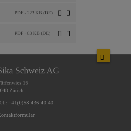
PDF - 223 KB (DE)
PDF - 83 KB (DE)
Sika Schweiz AG
üffenwies 16
048 Zürich
el.:
+41(0)58 436 40 40
ontaktformular