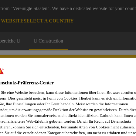
from "Vereinigte Staaten". We have a dedicated website for your count
G WEBSITE
SELECT A COUNTRY
ereiche
Construction
nschutz-Präferenz-Center
Sie eine Website besuchen, kann diese Informationen über Ihren Browser abrufen 
Projekte
Dienstleistungen
Referenzobjekte
Sika Apps
N
hern. Dies geschieht meist in Form von Cookies. Hierbei kann es sich um Informati
Sie, Ihre Einstellungen oder Ihr Gerät handeln. Meist werden die Informationen
ndet, um die erwartungsgemäße Funktion der Website zu gewährleisten. Durch die
mationen werden Sie normalerweise nicht direkt identifiziert. Dadurch kann Ihnen a
ersonalisierteres Web-Erlebnis geboten werden. Da wir Ihr Recht auf Datenschutz
ktieren, können Sie sich entscheiden, bestimmte Arten von Cookies nicht zulassen.
en Sie auf die verschiedenen Kategorieüberschriften, um mehr zu erfahren und unse