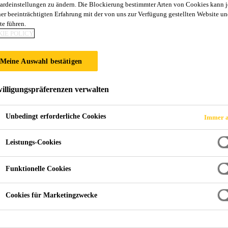
ardeinstellungen zu ändern. Die Blockierung bestimmter Arten von Cookies kann 
66-18
ner beeinträchtigten Erfahrung mit der von uns zur Verfügung gestellten Website un
te führen.
IE POLICY
ÜR FLACHDÄCHER MIT AUFLAST
Meine Auswahl bestätigen
 1,8 mm) auf der Basis von flexiblen, thermoplastischen Pol
rreicht. Sarnafil® TG 66-18 ist mit Heissluft thermisch versc
illigungspräferenzen verwalten
Unbedingt erforderliche Cookies
Immer a
Leistungs-Cookies
Funktionelle Cookies
Cookies für Marketingzwecke