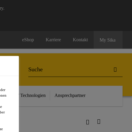
ry.
eShop
Karriere
Kontakt
My Sika
oder
euheiten / Technologien
Ansprechpartner
onen
se
ber
re