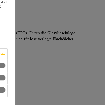
jedoch
d
yolefinen (TPO). Durch die Glasvlieseinlage
hweissbar und für lose verlegte Flachdächer
ktiv