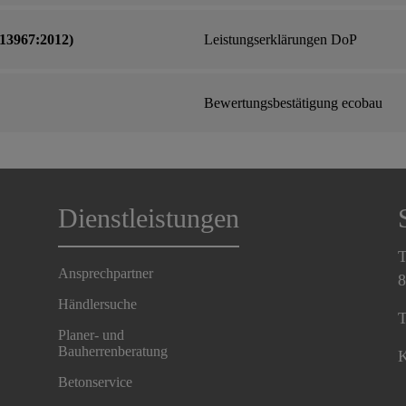
13967:2012)
Leistungserklärungen DoP
Bewertungsbestätigung ecobau
Dienstleistungen
T
Ansprechpartner
8
Händlersuche
T
Planer- und
Bauherrenberatung
K
Betonservice