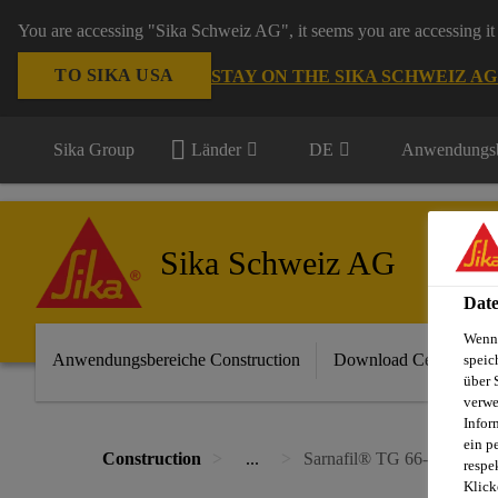
You are accessing "Sika Schweiz AG", it seems you are accessing it 
TO SIKA USA
STAY ON THE SIKA SCHWEIZ A
Sika Group
Länder
DE
Anwendungsb
Sika Schweiz AG
Date
Wenn 
Anwendungsbereiche Construction
Download Center
speic
über 
verwe
Infor
ein p
Construction
...
Sarnafil® TG 66-18
respe
Klick