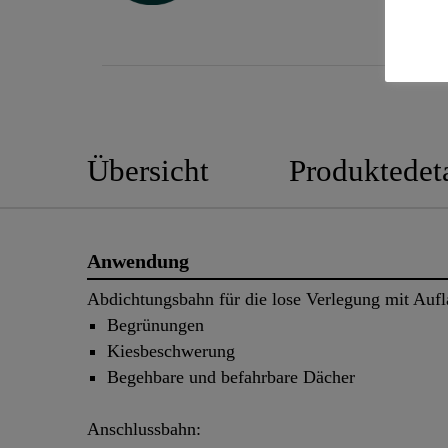
Übersicht
Produktedeta
Anwendung
Abdichtungsbahn für die lose Verlegung mit Aufl
Begrünungen
Kiesbeschwerung
Begehbare und befahrbare Dächer
Anschlussbahn: