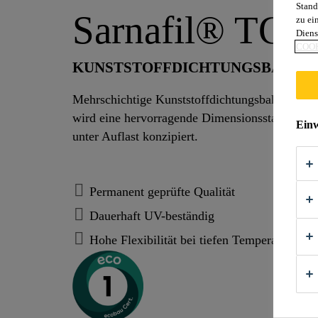
Stand
Sarnafil® TG 
zu ei
Diens
COOK
KUNSTSTOFFDICHTUNGSBAHN F
Mehrschichtige Kunststoffdichtungsbahn (Dicke
wird eine hervorragende Dimensionsstabilität e
Einw
unter Auflast konzipiert.
Permanent geprüfte Qualität
Dauerhaft UV-beständig
Hohe Flexibilität bei tiefen Temperaturen