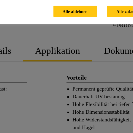
Alle ablehnen
Alle zula
PROD
ils
Applikation
Dokume
Vorteile
ast:
Permanent geprüfte Qualitä
Dauerhaft UV-beständig
Hohe Flexibilität bei tiefe
Hohe Dimensionsstabilität
Hohe Widerstandsfähigkeit
und Hagel