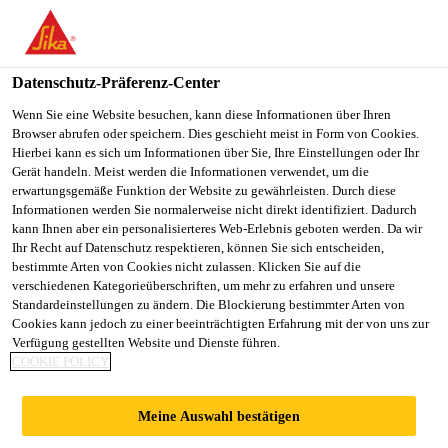
You are accessing "Sika Schweiz AG", it seems you are
accessing it from "Vereinigte Staaten". We have a dedicated
website for your country.
Datenschutz-Präferenz-Center
TO
Wenn Sie eine Website besuchen, kann diese Informationen über Ihren
STAY ON THE SIKA
SELECT A
Browser abrufen oder speichern. Dies geschieht meist in Form von Cookies.
SIKA
SCHWEIZ AG WEBSITE
COUNTRY
Hierbei kann es sich um Informationen über Sie, Ihre Einstellungen oder Ihr
USA
Gerät handeln. Meist werden die Informationen verwendet, um die
erwartungsgemäße Funktion der Website zu gewährleisten. Durch diese
Informationen werden Sie normalerweise nicht direkt identifiziert. Dadurch
Sika Schweiz AG
kann Ihnen aber ein personalisierteres Web-Erlebnis geboten werden. Da wir
Ihr Recht auf Datenschutz respektieren, können Sie sich entscheiden,
bestimmte Arten von Cookies nicht zulassen. Klicken Sie auf die
verschiedenen Kategorieüberschriften, um mehr zu erfahren und unsere
Standardeinstellungen zu ändern. Die Blockierung bestimmter Arten von
STRASSENVERKE
Cookies kann jedoch zu einer beeinträchtigten Erfahrung mit der von uns zur
Verfügung gestellten Website und Dienste führen.
COOKIE POLICY
HRSAMT,
Meine Auswahl bestätigen
SCHAFFHAUSEN