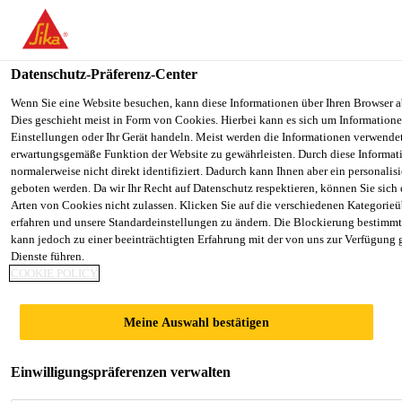
You are accessing "Sika Schweiz AG", it seems you are accessing it
Staaten". We have a dedicated website for your country.
Datenschutz-Präferenz-Center
TO SIKA
STAY ON THE SIKA SCHWEIZ AG
Construction
...
Sikafloor®-340 Level
USA
WEBSITE
Wenn Sie eine Website besuchen, kann diese Informationen über Ihren Browser a
Dies geschieht meist in Form von Cookies. Hierbei kann es sich um Informationen
Einstellungen oder Ihr Gerät handeln. Meist werden die Informationen verwende
erwartungsgemäße Funktion der Website zu gewährleisten. Durch diese Informat
Sika Schweiz AG
normalerweise nicht direkt identifiziert. Dadurch kann Ihnen aber ein personalis
geboten werden. Da wir Ihr Recht auf Datenschutz respektieren, können Sie sich
Sikafloor®-340
Arten von Cookies nicht zulassen. Klicken Sie auf die verschiedenen Kategorieü
erfahren und unsere Standardeinstellungen zu ändern. Die Blockierung bestimm
kann jedoch zu einer beeinträchtigten Erfahrung mit der von uns zur Verfügung 
Level
Dienste führen.
COOKIE POLICY
Bodenausgleichsmasse für höhere
Meine Auswahl bestätigen
Schichtstärken
Sehr emissionsarme, selbstverlaufende
Einwilligungspräferenzen verwalten
Bodenausgleichsmasse auf Zementbasis für den