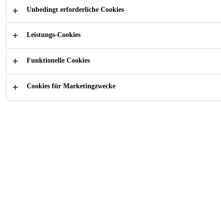
Innenbereich, 4 - 40 mm.
Unbedingt erforderliche Cookies
Leistungs-Cookies
Pumpfähig
Selbstverlaufend
Funktionelle Cookies
Sehr gute Verarbeitungs- und
Verlaufseigenschaften
Cookies für Marketingzwecke
Schnelle Begehbarkeit und Durchtrocknung
Spannungsarm
Hohe Druck- und Biegefestigkeit