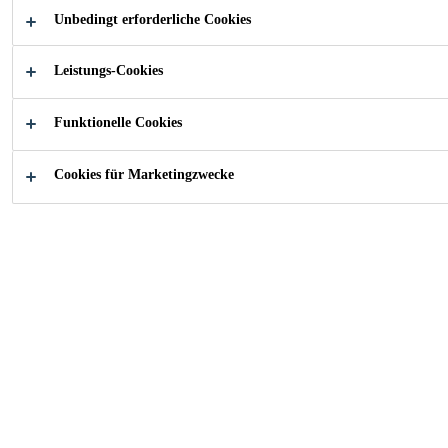
• Lösemittelfrei
Unbedingt erforderliche Cookies
• Schnellhärtend
Leistungs-Cookies
• Praktisch geruchlos
• Werkzeugloses Mischen mit Wasser
Funktionelle Cookies
• Einfache Verarbeitung
• Gutes Eindringvermögen
Cookies für Marketingzwecke
• Hohe Reichweite
• Für innen und aussen
• Für Fussbodenheizung geeignet