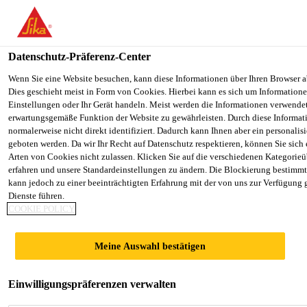
You are accessing "Sika Schweiz AG", it seems you are accessing it
Staaten". We have a dedicated website for your country.
Datenschutz-Präferenz-Center
TO SIKA
STAY ON THE SIKA SCHWEIZ AG
Construction
...
SikaBond®-852 Repair
USA
WEBSITE
Wenn Sie eine Website besuchen, kann diese Informationen über Ihren Browser a
Dies geschieht meist in Form von Cookies. Hierbei kann es sich um Informationen
Einstellungen oder Ihr Gerät handeln. Meist werden die Informationen verwende
erwartungsgemäße Funktion der Website zu gewährleisten. Durch diese Informat
Sika Schweiz AG
normalerweise nicht direkt identifiziert. Dadurch kann Ihnen aber ein personalis
geboten werden. Da wir Ihr Recht auf Datenschutz respektieren, können Sie sich
SikaBond®-852
Arten von Cookies nicht zulassen. Klicken Sie auf die verschiedenen Kategorieü
erfahren und unsere Standardeinstellungen zu ändern. Die Blockierung bestimm
kann jedoch zu einer beeinträchtigten Erfahrung mit der von uns zur Verfügung 
Repair
Dienste führen.
COOKIE POLICY
Schnellhärtendes Rissharz
Meine Auswahl bestätigen
1-komponentiges, wasser- und lösemittelfreies
Rissharz auf Basis von silanterminiertem Polymer.
Einwilligungspräferenzen verwalten