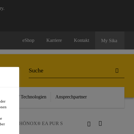
ry.
eShop
Karriere
Kontakt
My Sika
euheiten / Technologien
Ansprechpartner
oder
onen
se
en
SCHÖNOX® EA PUR S
ber