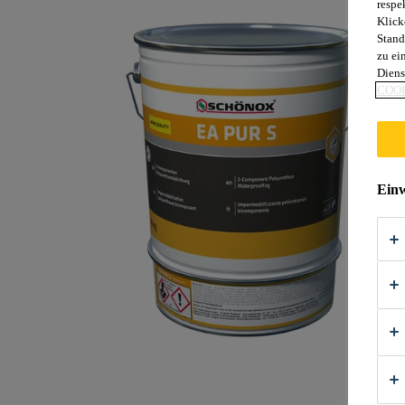
respe
Klick
Stand
zu ei
Diens
COOK
Einw