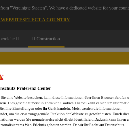
from "Vereinigte Staaten". We have a dedicated website for your count
G WEBSITE
SELECT A COUNTRY
ereiche
Construction
nschutz-Präferenz-Center
Projekte
Dienstleistungen
Referenzobjekte
Sika Apps
N
Sie eine Website besuchen, kann diese Informationen über Ihren Browser abrufen 
hern. Dies geschieht meist in Form von Cookies. Hierbei kann es sich um Informati
Sie, Ihre Einstellungen oder Ihr Gerät handeln. Meist werden die Informationen
ndet, um die erwartungsgemäße Funktion der Website zu gewährleisten. Durch die
toffe
Abdichtungen, Entkopplungen und Trittschalldämmung
mationen werden Sie normalerweise nicht direkt identifiziert. Dadurch kann Ihnen a
ersonalisierteres Web-Erlebnis geboten werden. Da wir Ihr Recht auf Datenschutz