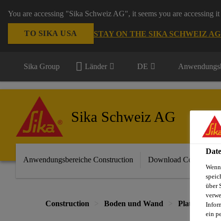
You are accessing "Sika Schweiz AG", it seems you are accessing it 
TO SIKA USA
STAY ON THE SIKA SCHWEIZ A
Sika Group
Länder
DE
Anwendungsb
Sika Schweiz AG
Date
Anwendungsbereiche Construction
Download Center
Wenn 
speic
über 
verwe
Construction
Boden und Wand
Plattenwerks
Infor
ein p