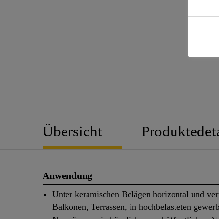
Übersicht
Produktedeta
Anwendung
Unter keramischen Belägen horizontal und vert
Balkonen, Terrassen, in hochbelasteten gewerb