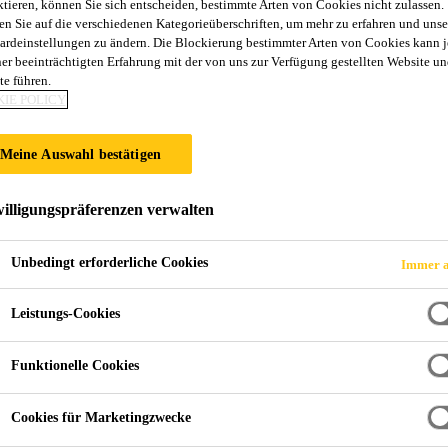
ktieren, können Sie sich entscheiden, bestimmte Arten von Cookies nicht zulassen.
SCHÖNOX® EA
en Sie auf die verschiedenen Kategorieüberschriften, um mehr zu erfahren und unse
ardeinstellungen zu ändern. Die Blockierung bestimmter Arten von Cookies kann 
ner beeinträchtigten Erfahrung mit der von uns zur Verfügung gestellten Website un
te führen.
Standfeste Polyurethan-Flüssigkunststoffa
IE POLICY
2-komponentige, standfeste, manuell applizierte Poly
Meine Auswahl bestätigen
chemikalienbeständiger, rissüberbrückender Abdich
Verbund mit keramischen Fliesen und Platten.
illigungspräferenzen verwalten
Unbedingt erforderliche Cookies
Immer a
Flexibel und rissüberbrückend auch bei niedrigen
Hohe Chemikalienbeständigkeit
Leistungs-Cookies
Alterungsbeständig
Funktionelle Cookies
Hohe Haftzug- und Abscherfestigkeiten
Cookies für Marketingzwecke
Leicht zu verarbeiten