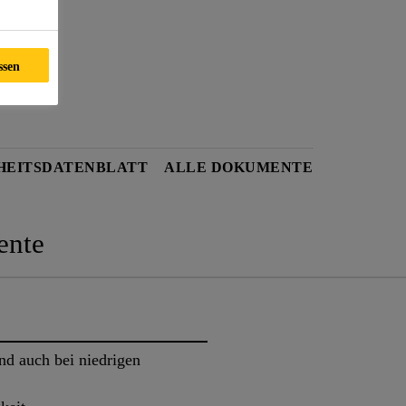
ssen
HEITSDATENBLATT
ALLE DOKUMENTE
nte
nd auch bei niedrigen