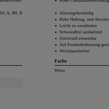
assbereichen
Hohe Chemikalienbeständig
A0, A, B0, B
Alterungsbeständig
Hohe Haftzug- und Abscherf
Leicht zu verarbeiten
Schwundfrei aushärtend
Universell einsetzbar
Auf Fussbodenheizung geei
Weichmacherfrei
Farbe
Weiss