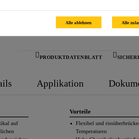
Alle ablehnen
Alle zula
PRODUKTDATENBLATT
SICHER
ils
Applikation
Dokume
Vorteile
ikal auf
Flexibel und rissüberbrücke
lichen
Temperaturen