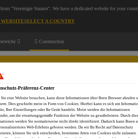
from "Vereinigte Staaten". We have a dedicated website for your count
G WEBSITE
SELECT A COUNTRY
ereiche
Construction
nschutz-Präferenz-Center
Sie eine Website besuchen, kann diese Informationen über Ihren Browser abrufen 
Projekte
Dienstleistungen
Referenzobjekte
Sika Apps
N
hern. Dies geschieht meist in Form von Cookies. Hierbei kann es sich um Informati
Sie, Ihre Einstellungen oder Ihr Gerät handeln. Meist werden die Informationen
ndet, um die erwartungsgemäße Funktion der Website zu gewährleisten. Durch die
mationen werden Sie normalerweise nicht direkt identifiziert. Dadurch kann Ihnen a
d Bodenbelagswerkstoffe
Parkettklebstoffe
SikaBond®-54 Pa
ersonalisierteres Web-Erlebnis geboten werden. Da wir Ihr Recht auf Datenschutz
ktieren, können Sie sich entscheiden, bestimmte Arten von Cookies nicht zulassen.