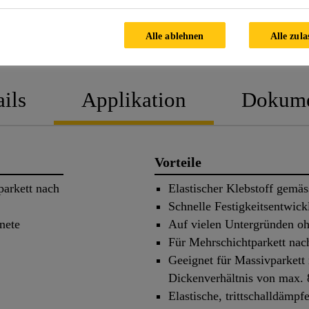
Alle ablehnen
Alle zula
PRODUKTDATENBLATT
SICHERH
ils
Applikation
Dokume
Vorteile
parkett nach
Elastischer Klebstoff gemä
Schnelle Festigkeitsentwick
nete
Auf vielen Untergründen oh
Für Mehrschichtparkett na
Geeignet für Massivparkett 
Dickenverhältnis von max. 
Elastische, trittschalldämp