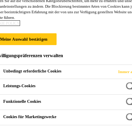
en Sie auf die verschiedenen Kategorieüberschriften, um mehr zu erfahren und unse
SikaBond®-54 Pa
ardeinstellungen zu ändern. Die Blockierung bestimmter Arten von Cookies kann 
ner beeinträchtigten Erfahrung mit der von uns zur Verfügung gestellten Website un
te führen.
IE POLICY
Elastischer Parkettklebstoff
Meine Auswahl bestätigen
1-komponentiger, wasser- und lösemittelfreier, elasti
Polyurethan-Technologie mit schneller Aushärtung.
illigungspräferenzen verwalten
Elastischer Klebstoff gemäss ISO 17178
Unbedingt erforderliche Cookies
Immer a
Schnelle Festigkeitsentwicklung
Leistungs-Cookies
Auf vielen Untergründen ohne Grundierung einset
Funktionelle Cookies
Cookies für Marketingzwecke