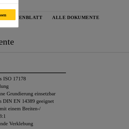
ssen
EITSDATENBLATT
ALLE DOKUMENTE
nte
ss ISO 17178
lung
ne Grundierung einsetzbar
ch DIN EN 14389 geeignet
mit einem Breiten-/
8:1
fende Verklebung