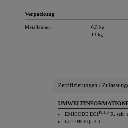
Verpackung
Metalleimer:
6.5 kg
13 kg
Zertifizierungen / Zulassung
UMWELTINFORMATION
PLUS
EMICODE EC1
R, sehr 
LEED® EQc 4.1