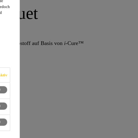
re
rquet
jedoch
d
scher Klebstoff auf Basis von
i
-Cure™
ktiv
zbar