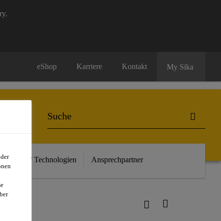
ry.
eShop
Karriere
Kontakt
My Sika
oder
euheiten / Technologien
Ansprechpartner
onen
se
ber
rquet