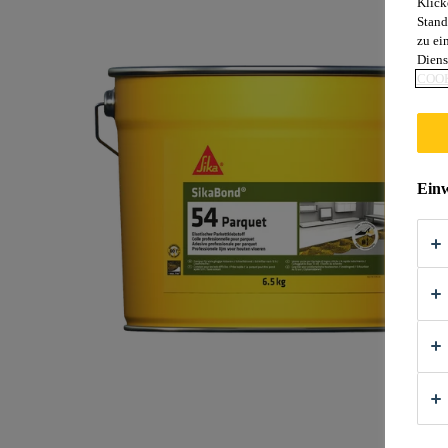
Klick
Stand
zu ei
Diens
COOK
Einw