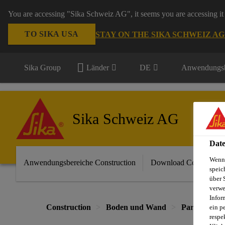
You are accessing "Sika Schweiz AG", it seems you are accessing it 
TO SIKA USA
STAY ON THE SIKA SCHWEIZ A
Sika Group
Länder
DE
Anwendungsb
Sika Schweiz AG
Date
Wenn 
Anwendungsbereiche Construction
Download Center
speic
über 
verwe
Infor
Construction
Boden und Wand
Parkett- un
ein p
respe