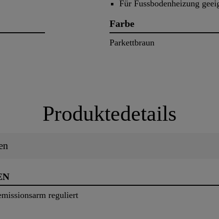
Für Fussbodenheizung geei
Farbe
Parkettbraun
Produktedetails
en
EN
emissionsarm reguliert