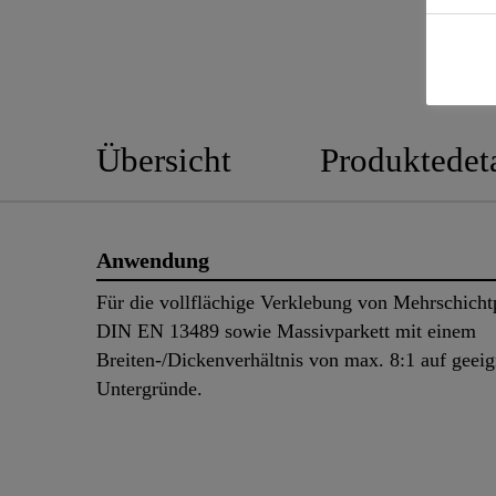
Übersicht
Produktedeta
Anwendung
Für die vollflächige Verklebung von Mehrschicht
DIN EN 13489 sowie Massivparkett mit einem
Breiten-/Dickenverhältnis von max. 8:1 auf geeig
Untergründe.