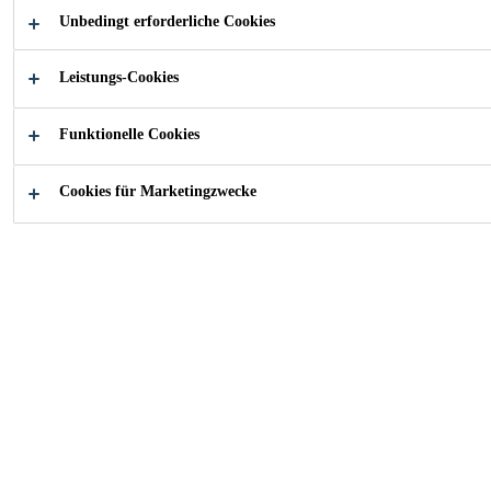
Unbedingt erforderliche Cookies
Schnelle Festigkeitsentwicklung
Leistungs-Cookies
Hohe Scherfestigkeiten
Auf vielen Untergründen ohne Grundierung
Funktionelle Cookies
einsetzbar
Cookies für Marketingzwecke