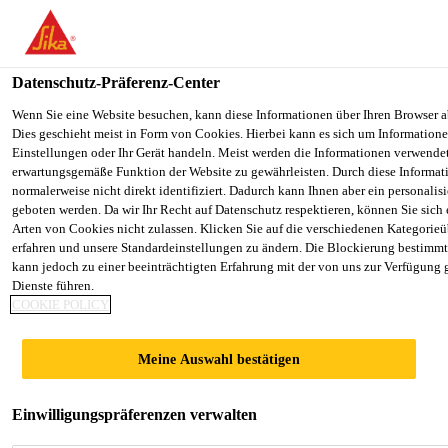
You are accessing "Sika Schweiz AG", it seems you are accessing it
Staaten". We have a dedicated website for your country.
Datenschutz-Präferenz-Center
TO SIKA
STAY ON THE SIKA SCHWEIZ AG
Construction
...
SikaBond®-199 Parquet Home
USA
WEBSITE
Wenn Sie eine Website besuchen, kann diese Informationen über Ihren Browser a
Dies geschieht meist in Form von Cookies. Hierbei kann es sich um Informationen
Einstellungen oder Ihr Gerät handeln. Meist werden die Informationen verwende
erwartungsgemäße Funktion der Website zu gewährleisten. Durch diese Informat
Sika Schweiz AG
normalerweise nicht direkt identifiziert. Dadurch kann Ihnen aber ein personalis
geboten werden. Da wir Ihr Recht auf Datenschutz respektieren, können Sie sich
SikaBond®-199
Arten von Cookies nicht zulassen. Klicken Sie auf die verschiedenen Kategorieü
erfahren und unsere Standardeinstellungen zu ändern. Die Blockierung bestimm
kann jedoch zu einer beeinträchtigten Erfahrung mit der von uns zur Verfügung 
Parquet Home
Dienste führen.
COOKIE POLICY
Elastischer Parkettklebstoff
Meine Auswahl bestätigen
1-komponentiger, wasser- und lösemittelfreier,
elastischer Klebstoff auf Basis von silanterminiertem
Einwilligungspräferenzen verwalten
Polymer.