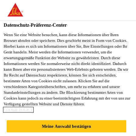
You are accessing "Sika Schweiz AG", it seems you are
accessing it from "Vereinigte Staaten". We have a dedicated
website for your country.
Datenschutz-Präferenz-Center
TO
Wenn Sie eine Website besuchen, kann diese Informationen über Ihren
STAY ON THE SIKA
SELECT A
Browser abrufen oder speichern. Dies geschieht meist in Form von Cookies.
SIKA
SCHWEIZ AG WEBSITE
COUNTRY
Hierbei kann es sich um Informationen über Sie, Ihre Einstellungen oder Ihr
USA
Gerät handeln. Meist werden die Informationen verwendet, um die
erwartungsgemäße Funktion der Website zu gewährleisten. Durch diese
Informationen werden Sie normalerweise nicht direkt identifiziert. Dadurch
Sika Schweiz AG
kann Ihnen aber ein personalisierteres Web-Erlebnis geboten werden. Da wir
Ihr Recht auf Datenschutz respektieren, können Sie sich entscheiden,
bestimmte Arten von Cookies nicht zulassen. Klicken Sie auf die
verschiedenen Kategorieüberschriften, um mehr zu erfahren und unsere
Standardeinstellungen zu ändern. Die Blockierung bestimmter Arten von
SAND / ZUBEHÖR
Cookies kann jedoch zu einer beeinträchtigten Erfahrung mit der von uns zur
Verfügung gestellten Website und Dienste führen.
COOKIE POLICY
Meine Auswahl bestätigen