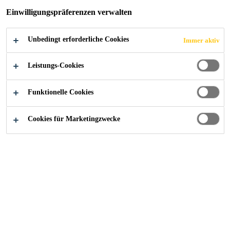
Einwilligungspräferenzen verwalten
Unbedingt erforderliche Cookies
Immer aktiv
Construction
...
Sand / Zubehör
Leistungs-Cookies
Funktionelle Cookies
Cookies für Marketingzwecke
Sika® Quarzsand 0.06 - 0.3 mm
Quarzsand
Sika® Quarzsand 0.1 - 0.6 mm