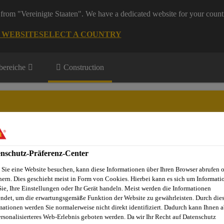
from "Vereinigte Staaten". We have a dedicated website for your count
G WEBSITE
SELECT A COUNTRY
ereiche
Construction
nschutz-Präferenz-Center
Projekte
Dienstleistungen
Referenzobjekte
Sika Apps
N
Sie eine Website besuchen, kann diese Informationen über Ihren Browser abrufen 
hern. Dies geschieht meist in Form von Cookies. Hierbei kann es sich um Informati
Sie, Ihre Einstellungen oder Ihr Gerät handeln. Meist werden die Informationen
ndet, um die erwartungsgemäße Funktion der Website zu gewährleisten. Durch die
gen
Polyurethan / Polyurea / Polyaspartic
Sikafloor®-3000
mationen werden Sie normalerweise nicht direkt identifiziert. Dadurch kann Ihnen a
ersonalisierteres Web-Erlebnis geboten werden. Da wir Ihr Recht auf Datenschutz