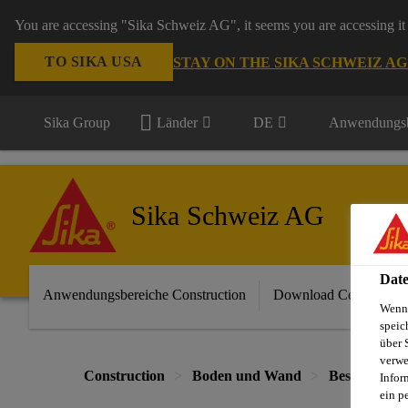
You are accessing "Sika Schweiz AG", it seems you are accessing it 
TO SIKA USA
STAY ON THE SIKA SCHWEIZ A
Sika Group
Länder
DE
Anwendungsb
Sika Schweiz AG
Date
Anwendungsbereiche Construction
Download Center
Wenn 
speic
über 
verwe
Construction
Boden und Wand
Beschichtun
Infor
ein p