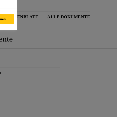
UKTDATENBLATT
ALLE DOKUMENTE
ssen
nte
n