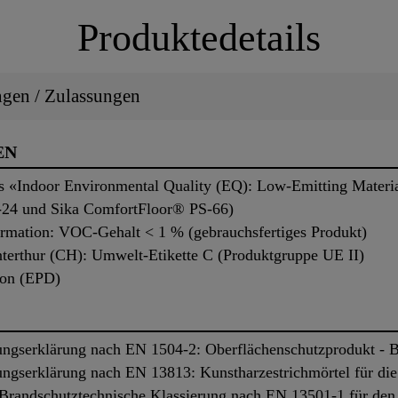
Produktedetails
ungen / Zulassungen
EN
its «Indoor Environmental Quality (EQ): Low-Emitting Mater
-24 und Sika ComfortFloor® PS-66)
ation: VOC-Gehalt < 1 % (gebrauchsfertiges Produkt)
nterthur (CH): Umwelt-Etikette C (Produktgruppe UE II)
ion (EPD)
ngserklärung nach EN 1504-2: Oberflächenschutzprodukt - 
ngserklärung nach EN 13813: Kunstharzestrichmörtel für d
 Brandschutztechnische Klassierung nach EN 13501-1 für de