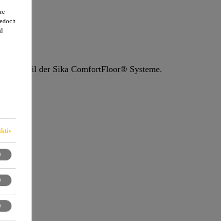
re
jedoch
d
omponentiger, lösemittelfreier, emissionsarmer, lichtechter, elastischer Fliessbelag auf Polyurethanbasis. Bestandteil der Sika ComfortFloor® Systeme.
ktiv