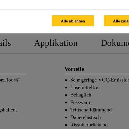
PROD
Alle ablehnen
Alle zula
ils
Applikation
Dokume
Vorteile
ortFloor®
Sehr geringe VOC-Emissio
Lösemittelfrei
Behaglich
Fusswarm
shallen,
Trittschalldämmend
Dauerelastisch
Rissüberbrückend