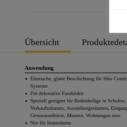
Übersicht
Produktedeta
Anwendung
Elastische, glatte Beschichtung für Sika Comf
Systeme
Für dekorative Fussböden
Speziell geeignet für Bodenbeläge in Schulen,
Verkaufsräumen, Ausstellungsräumen, Eingang
Grossraumbüros, Museen, Wohnungen usw.
Nur für Innenräume