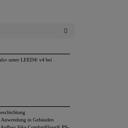
ials» unter LEED® v4 bei
Beschichtung
ie Anwendung in Gebäuden
n Aufbau Sika ComfortFloor® PS-