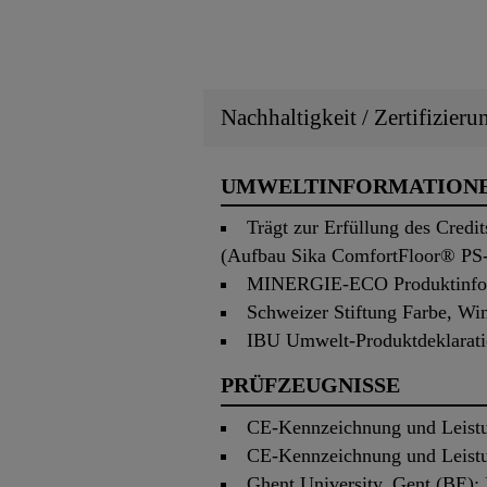
Nachhaltigkeit / Zertifizier
UMWELTINFORMATION
Trägt zur Erfüllung des Cred
(Aufbau Sika ComfortFloor® PS
MINERGIE-ECO Produktinform
Schweizer Stiftung Farbe, Wi
IBU Umwelt-Produktdeklarat
PRÜFZEUGNISSE
CE-Kennzeichnung und Leistu
CE-Kennzeichnung und Leistu
Ghent University, Gent (BE):