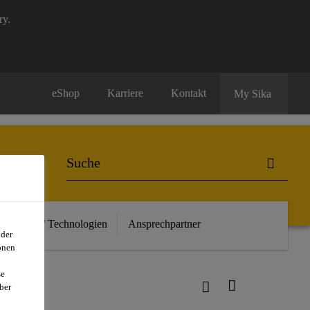
ry.
eShop
Karriere
Kontakt
My Sika
euheiten / Technologien
Ansprechpartner
oder
onen
se
ber