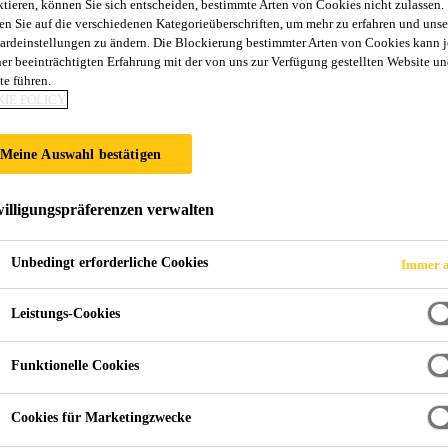
ktieren, können Sie sich entscheiden, bestimmte Arten von Cookies nicht zulassen.
00
en Sie auf die verschiedenen Kategorieüberschriften, um mehr zu erfahren und unse
ardeinstellungen zu ändern. Die Blockierung bestimmter Arten von Cookies kann 
ner beeinträchtigten Erfahrung mit der von uns zur Verfügung gestellten Website un
te führen.
ischer PU-Fliessbelag
IE POLICY
2-k
Meine Auswahl bestätigen
illigungspräferenzen verwalten
Unbedingt erforderliche Cookies
Immer a
Leistungs-Cookies
Funktionelle Cookies
Cookies für Marketingzwecke