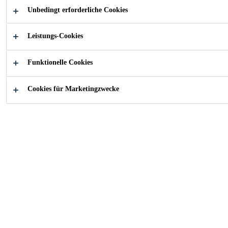
Frei von Toluol.
Unbedingt erforderliche Cookies
Leistungs-Cookies
PRODUKTDATENBLATT
SICHERHEITSDATENBL
Funktionelle Cookies
Übersicht
Produktedetails
App
Cookies für Marketingzwecke
Anwendung
Zur Verdünnung und Gerätereinigung.
Vorteile
Frei von Toluol.
Verpackung