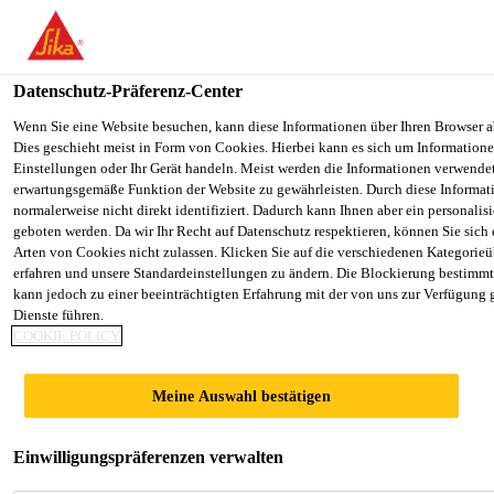
You are accessing "Sika Schweiz AG", it seems you are accessing it
Staaten". We have a dedicated website for your country.
Datenschutz-Präferenz-Center
TO SIKA
STAY ON THE SIKA SCHWEIZ AG
Construction
...
Sika® Verdünnung E+B
USA
WEBSITE
Wenn Sie eine Website besuchen, kann diese Informationen über Ihren Browser a
Dies geschieht meist in Form von Cookies. Hierbei kann es sich um Informationen
Einstellungen oder Ihr Gerät handeln. Meist werden die Informationen verwende
erwartungsgemäße Funktion der Website zu gewährleisten. Durch diese Informat
Sika Schweiz AG
normalerweise nicht direkt identifiziert. Dadurch kann Ihnen aber ein personalis
geboten werden. Da wir Ihr Recht auf Datenschutz respektieren, können Sie sich
Sika® Verdünnung
Arten von Cookies nicht zulassen. Klicken Sie auf die verschiedenen Kategorieü
erfahren und unsere Standardeinstellungen zu ändern. Die Blockierung bestimm
kann jedoch zu einer beeinträchtigten Erfahrung mit der von uns zur Verfügung 
E+B
Dienste führen.
COOKIE POLICY
Verdünnung
Meine Auswahl bestätigen
Zur Verdünnung von Sika® Permacor®-3326 EG
H.
Einwilligungspräferenzen verwalten