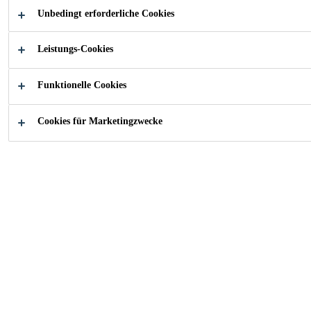
Unbedingt erforderliche Cookies
Hoher Schallabsorption
Leistungs-Cookies
Diverse Farbtöne erhältlich
Funktionelle Cookies
PRODUKTDATENBLATT
SICHERHEITSDATENBL
Cookies für Marketingzwecke
Übersicht
Produktedetails
App
Anwendung
Geeignet für Anwendungen auf:
Beton
Gipskartonplatten
Zementmörteln