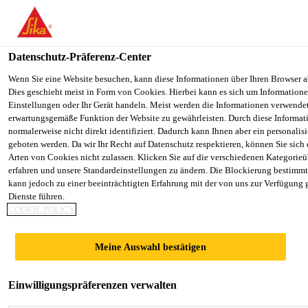
You are accessing "Sika Schweiz AG", it seems you are accessing it
Staaten". We have a dedicated website for your country.
Datenschutz-Präferenz-Center
TO SIKA
STAY ON THE SIKA SCHWEIZ AG
Construction
...
Farbocustic
USA
WEBSITE
Wenn Sie eine Website besuchen, kann diese Informationen über Ihren Browser a
Dies geschieht meist in Form von Cookies. Hierbei kann es sich um Informationen
Einstellungen oder Ihr Gerät handeln. Meist werden die Informationen verwende
erwartungsgemäße Funktion der Website zu gewährleisten. Durch diese Informat
Sika Schweiz AG
normalerweise nicht direkt identifiziert. Dadurch kann Ihnen aber ein personalis
geboten werden. Da wir Ihr Recht auf Datenschutz respektieren, können Sie sich
Farbocustic
Arten von Cookies nicht zulassen. Klicken Sie auf die verschiedenen Kategorieü
erfahren und unsere Standardeinstellungen zu ändern. Die Blockierung bestimm
kann jedoch zu einer beeinträchtigten Erfahrung mit der von uns zur Verfügung 
Mörtel mit hoher Schallabsorption
Dienste führen.
COOKIE POLICY
1-komponentiger, dekorativer, weisser oder farbiger
Schallschutzspritzputz auf Basis von modifiziertem
Meine Auswahl bestätigen
Gips mit Naturfasern, der frei von Asbest und
Titandioxid ist.
Einwilligungspräferenzen verwalten
Mehr