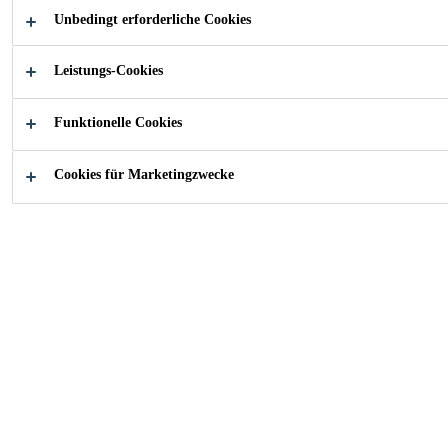
Unbedingt erforderliche Cookies
Bildet eine wirksame Barriere gegen flüssiges
Wasser
Leistungs-Cookies
Enthält hydrophobierende und porenstopfende
Wirkstoffe
Funktionelle Cookies
Cookies für Marketingzwecke