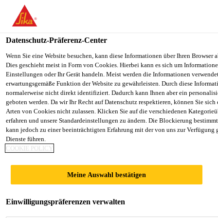
You are accessing "Sika Schweiz AG", it seems you are accessing it
Staaten". We have a dedicated website for your country.
Datenschutz-Präferenz-Center
TO SIKA
STAY ON THE SIKA SCHWEIZ AG
Construction
...
Sika®-1
USA
WEBSITE
Wenn Sie eine Website besuchen, kann diese Informationen über Ihren Browser a
Dies geschieht meist in Form von Cookies. Hierbei kann es sich um Informationen
Einstellungen oder Ihr Gerät handeln. Meist werden die Informationen verwende
erwartungsgemäße Funktion der Website zu gewährleisten. Durch diese Informat
Sika Schweiz AG
normalerweise nicht direkt identifiziert. Dadurch kann Ihnen aber ein personalis
geboten werden. Da wir Ihr Recht auf Datenschutz respektieren, können Sie sich
Sika®-1
Arten von Cookies nicht zulassen. Klicken Sie auf die verschiedenen Kategorieü
erfahren und unsere Standardeinstellungen zu ändern. Die Blockierung bestimm
kann jedoch zu einer beeinträchtigten Erfahrung mit der von uns zur Verfügung 
Mörtelzusatzmittel
Dienste führen.
COOKIE POLICY
Normal abbindendes Dichtungsmittel nach EN 934-2
für Mörtel und Beton.
Meine Auswahl bestätigen
Einwilligungspräferenzen verwalten
Reduziert das Saugverhalten in
zementgebundenen Systemen