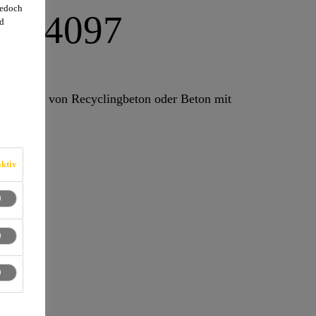
jedoch
e®-4097
d
rstellung von Recyclingbeton oder Beton mit
ktiv