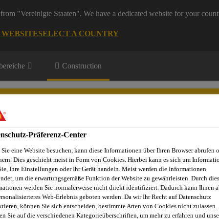
from "Vereinigte Staaten". We have a dedicated website for your count
G WEBSITE
SELECT A COUNTRY
ereiche
Construction
nschutz-Präferenz-Center
Sie eine Website besuchen, kann diese Informationen über Ihren Browser abrufen 
Projekte
Dienstleistungen
Referenzobjekte
Sika Apps
N
hern. Dies geschieht meist in Form von Cookies. Hierbei kann es sich um Informati
Sie, Ihre Einstellungen oder Ihr Gerät handeln. Meist werden die Informationen
ndet, um die erwartungsgemäße Funktion der Website zu gewährleisten. Durch die
mationen werden Sie normalerweise nicht direkt identifiziert. Dadurch kann Ihnen a
ersonalisierteres Web-Erlebnis geboten werden. Da wir Ihr Recht auf Datenschutz
Betonherstellung
Fliessmittel für Transportbeton (FM)
Sik
ktieren, können Sie sich entscheiden, bestimmte Arten von Cookies nicht zulassen.
en Sie auf die verschiedenen Kategorieüberschriften, um mehr zu erfahren und unse