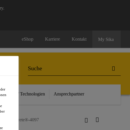
ry.
eShop
Karriere
Kontakt
My Sika
oder
euheiten / Technologien
Ansprechpartner
onen
se
ber
a® ViscoCrete®-4097
re