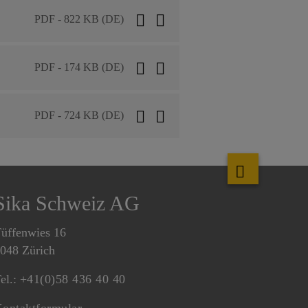
PDF - 822 KB (DE)
PDF - 174 KB (DE)
PDF - 724 KB (DE)
Sika Schweiz AG
üffenwies 16
048 Zürich
el.:
+41(0)58 436 40 40