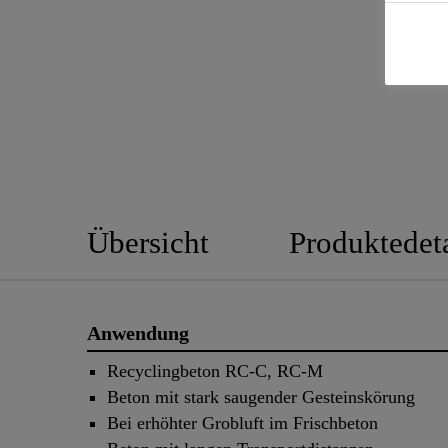
Übersicht
Produktedeta
Anwendung
Recyclingbeton RC-C, RC-M
Beton mit stark saugender Gesteinskörung
Bei erhöhter Grobluft im Frischbeton