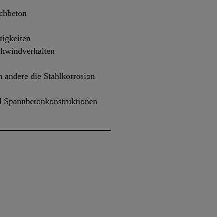
schbeton
tigkeiten
chwindverhalten
 andere die Stahlkorrosion
d Spannbetonkonstruktionen