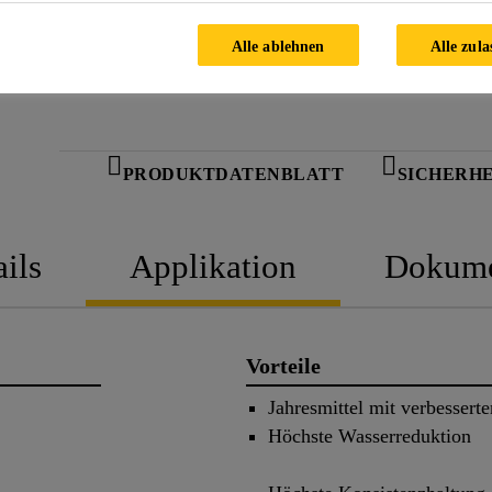
Alle ablehnen
Alle zula
PRODUKTDATENBLATT
SICHERH
ils
Applikation
Dokume
Vorteile
Jahresmittel mit verbesserte
Höchste Wasserreduktion