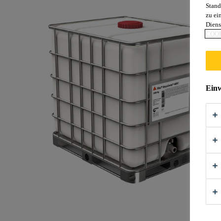
Stand
zu ei
Diens
COOK
Einw