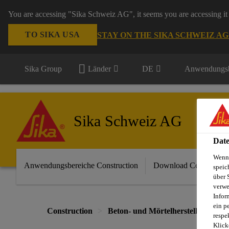
You are accessing "Sika Schweiz AG", it seems you are accessing it 
TO SIKA USA
STAY ON THE SIKA SCHWEIZ A
Sika Group
Länder
DE
Anwendungsb
Sika Schweiz AG
Date
Wenn 
Anwendungsbereiche Construction
Download Center
speic
über 
verwe
Infor
ein p
Construction
Beton- und Mörtelherstellung
respe
Klick