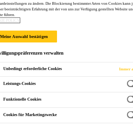
ardeinstellungen zu ändern. Die Blockierung bestimmter Arten von Cookies kann 
Sika® ViscoCret
ner beeinträchtigten Erfahrung mit der von uns zur Verfügung gestellten Website un
te führen.
IE POLICY
Fliessmittel (FM)
Meine Auswahl bestätigen
Fliessmittel nach EN 934-2 auf Basis von PCE zur He
stark saugender Gesteinskörnung.
illigungspräferenzen verwalten
Unbedingt erforderliche Cookies
Immer a
Jahresmittel mit verbesserten Frühfestigkeiten
Höchste Wasserreduktion
Leistungs-Cookies
Funktionelle Cookies
Höchste Konsistenzhaltung
Reduzierte Grobluft im Frischbeton
Cookies für Marketingzwecke
Gutes Fliessvermögen