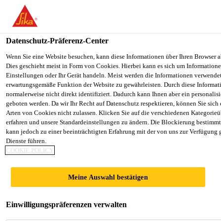
You are accessing "Sika Schweiz AG", it seems you are accessing it
Staaten". We have a dedicated website for your country.
Datenschutz-Präferenz-Center
TO SIKA
STAY ON THE SIKA SCHWEIZ AG
Construction
...
Sikacrete®-16 SCC
USA
WEBSITE
Wenn Sie eine Website besuchen, kann diese Informationen über Ihren Browser a
Dies geschieht meist in Form von Cookies. Hierbei kann es sich um Informationen
Einstellungen oder Ihr Gerät handeln. Meist werden die Informationen verwende
erwartungsgemäße Funktion der Website zu gewährleisten. Durch diese Informat
Sika Schweiz AG
normalerweise nicht direkt identifiziert. Dadurch kann Ihnen aber ein personalis
geboten werden. Da wir Ihr Recht auf Datenschutz respektieren, können Sie sich
Sikacrete®-16
Arten von Cookies nicht zulassen. Klicken Sie auf die verschiedenen Kategorieü
erfahren und unsere Standardeinstellungen zu ändern. Die Blockierung bestimm
kann jedoch zu einer beeinträchtigten Erfahrung mit der von uns zur Verfügung 
SCC
Dienste führen.
COOKIE POLICY
Selbstverdichtender Beton (SCC)
Meine Auswahl bestätigen
Gebrauchsfertiger Trocken-Beton auf Zementbasis
für höhere Schichtstärken.
Einwilligungspräferenzen verwalten