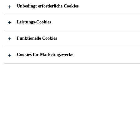
Unbedingt erforderliche Cookies
Vibrieren unnötig
Gebrauchsfertig, nur Wasser hinzugeben
Leistungs-Cookies
Schnelles und einfaches Einbringen dank hoher
Fliessfähigkeit
Funktionelle Cookies
Cookies für Marketingzwecke