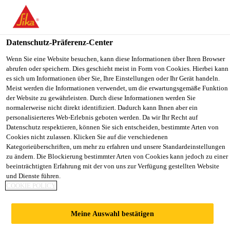
You are accessing "Sika Schweiz AG", it seems you are accessing
it from "Vereinigte Staaten". We have a dedicated website for your
country.
Datenschutz-Präferenz-Center
Construction
...
Sika® Dilatec E-220
TO
Wenn Sie eine Website besuchen, kann diese Informationen über Ihren Browser
STAY ON THE SIKA
SELECT A
abrufen oder speichern. Dies geschieht meist in Form von Cookies. Hierbei kann
SIKA
SCHWEIZ AG WEBSITE
COUNTRY
es sich um Informationen über Sie, Ihre Einstellungen oder Ihr Gerät handeln.
USA
Meist werden die Informationen verwendet, um die erwartungsgemäße Funktion
der Website zu gewährleisten. Durch diese Informationen werden Sie
normalerweise nicht direkt identifiziert. Dadurch kann Ihnen aber ein
Sika® Dilatec E-
Sika Schweiz AG
personalisierteres Web-Erlebnis geboten werden. Da wir Ihr Recht auf
Datenschutz respektieren, können Sie sich entscheiden, bestimmte Arten von
Cookies nicht zulassen. Klicken Sie auf die verschiedenen
220
Kategorieüberschriften, um mehr zu erfahren und unsere Standardeinstellungen
zu ändern. Die Blockierung bestimmter Arten von Cookies kann jedoch zu einer
beeinträchtigten Erfahrung mit der von uns zur Verfügung gestellten Website
Multifunktionales Abdichtungssystem
und Dienste führen.
COOKIE POLICY
Abdichtungsband (PVC-P-BV) für Arbeits- und
Bewegungsfugen auf Beton und Metallen.
Meine Auswahl bestätigen
Abschottungsband für Sikaplan® WP Kunststoff-