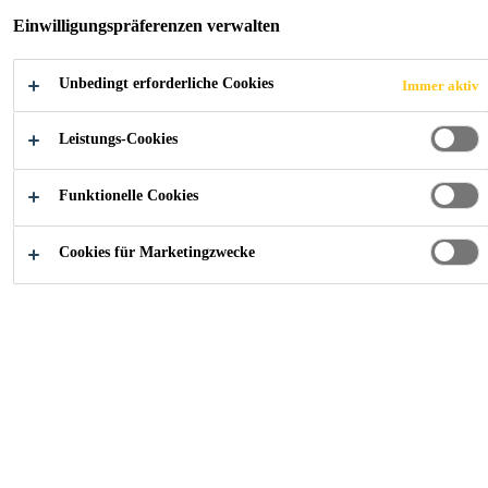
Dichtungsbahnen. E-Ränder werden mit Sikadur-
Einwilligungspräferenzen verwalten
Mehr
Combiflex® CF Kleber verklebt. Breite: 220 mm
Unbedingt erforderliche Cookies
Immer aktiv
Dauerhaft wasser- und wetterbeständig
Hohe Bewegungsaufnahme
Leistungs-Cookies
Wurzelfest
Funktionelle Cookies
Cookies für Marketingzwecke