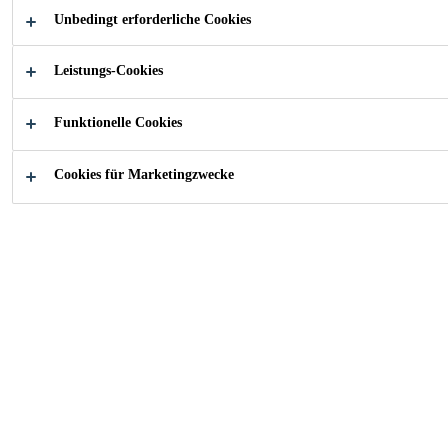
Mehr
Unbedingt erforderliche Cookies
Leistungs-Cookies
1-komponentig, einfach und schnell anzuwenden
Sehr wirtschaftliche Fugenabdichtungslösung im
Funktionelle Cookies
Vergleich zu anderen Systemen
Vielseitige Lösung für Verbindungen und Details
Cookies für Marketingzwecke