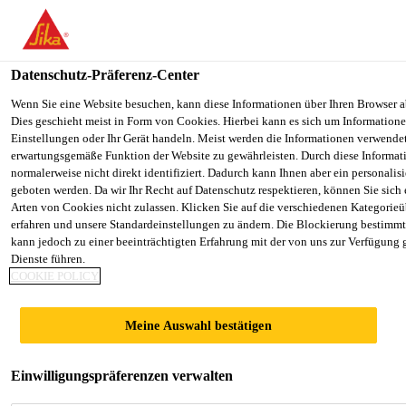
You are accessing "Sika Schweiz AG", it seems you are accessing it
Staaten". We have a dedicated website for your country.
Datenschutz-Präferenz-Center
TO SIKA
STAY ON THE SIKA SCHWEIZ AG
Construction
...
SikaSwell® S-2
USA
WEBSITE
Wenn Sie eine Website besuchen, kann diese Informationen über Ihren Browser a
Dies geschieht meist in Form von Cookies. Hierbei kann es sich um Informationen
Einstellungen oder Ihr Gerät handeln. Meist werden die Informationen verwende
erwartungsgemäße Funktion der Website zu gewährleisten. Durch diese Informat
Sika Schweiz AG
normalerweise nicht direkt identifiziert. Dadurch kann Ihnen aber ein personalis
geboten werden. Da wir Ihr Recht auf Datenschutz respektieren, können Sie sich
SikaSwell® S-2
Arten von Cookies nicht zulassen. Klicken Sie auf die verschiedenen Kategorieü
erfahren und unsere Standardeinstellungen zu ändern. Die Blockierung bestimm
kann jedoch zu einer beeinträchtigten Erfahrung mit der von uns zur Verfügung 
Quellfähiger Dichtstoff auf
Dienste führen.
COOKIE POLICY
Polyurethanbasis
1-komponentiger, hydrophiler Polyurethan-Dichtstoff
Meine Auswahl bestätigen
der bei Kontakt mit Wasser aufquillt, um alle Arten
von Arbeitsfugen und Durchdringungen im Beton
Einwilligungspräferenzen verwalten
abzudichten.