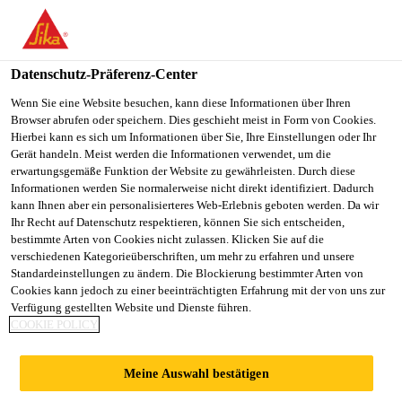
You are accessing "Sika Schweiz AG", it seems you are
accessing it from "Vereinigte Staaten". We have a dedicated
website for your country.
Datenschutz-Präferenz-Center
Construction
...
SikaInject® AC-20 DE
TO
Wenn Sie eine Website besuchen, kann diese Informationen über Ihren
STAY ON THE SIKA
SELECT A
Browser abrufen oder speichern. Dies geschieht meist in Form von Cookies.
SIKA
SCHWEIZ AG WEBSITE
COUNTRY
Hierbei kann es sich um Informationen über Sie, Ihre Einstellungen oder Ihr
USA
Gerät handeln. Meist werden die Informationen verwendet, um die
erwartungsgemäße Funktion der Website zu gewährleisten. Durch diese
Informationen werden Sie normalerweise nicht direkt identifiziert. Dadurch
SikaInject® AC-20
Sika Schweiz AG
kann Ihnen aber ein personalisierteres Web-Erlebnis geboten werden. Da wir
Ihr Recht auf Datenschutz respektieren, können Sie sich entscheiden,
bestimmte Arten von Cookies nicht zulassen. Klicken Sie auf die
DE
verschiedenen Kategorieüberschriften, um mehr zu erfahren und unsere
Standardeinstellungen zu ändern. Die Blockierung bestimmter Arten von
Cookies kann jedoch zu einer beeinträchtigten Erfahrung mit der von uns zur
(former TPH. PUR-O-STOP FS-C)
Verfügung gestellten Website und Dienste führen.
COOKIE POLICY
Produktübergreifender Katalysator für
Polyurethanharze
Meine Auswahl bestätigen