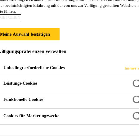
ner beeinträchtigten Erfahrung mit der von uns zur Verfügung gestellten Website un
SikaProof®-810
te führen.
IE POLICY
Frischbetonverbund-Bahn (FPO) zur Abdic
Meine Auswahl bestätigen
Vor den Bewehrungs- und Betonierarbeiten verlegte, 
Hybridverbundschicht aus flexiblen Polyolefinen (FP
illigungspräferenzen verwalten
Membrandicke: 1.00 mm
Unbedingt erforderliche Cookies
Immer a
Vorappliziert, vor den Bewehrungs- und Betoniera
Leistungs-Cookies
Hinterlaufsicherer Hybridverbund mit dem Beton:
Funktionelle Cookies
Hohe Flexibilität und Rissüberbrückung
Cookies für Marketingzwecke