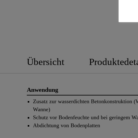
Übersicht
Produktedeta
Anwendung
Zusatz zur wasserdichten Betonkonstruktion (
Wanne)
Schutz vor Bodenfeuchte und bei geringem W
Abdichtung von Bodenplatten