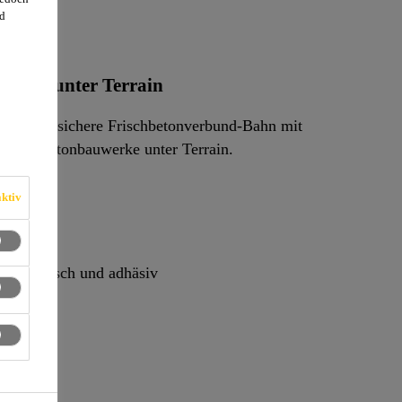
d
htung unter Terrain
hinterlaufsichere Frischbetonverbund-Bahn mit
O) für Betonbauwerke unter Terrain.
ktiv
rbeiten
 mechanisch und adhäsiv