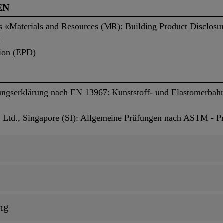
EN
ts «Materials and Resources (MR): Building Product Disclosu
i
ion (EPD)
ngserklärung nach EN 13967: Kunststoff- und Elastomerbah
. Ltd., Singapore (SI): Allgemeine Prüfungen nach ASTM - P
ng