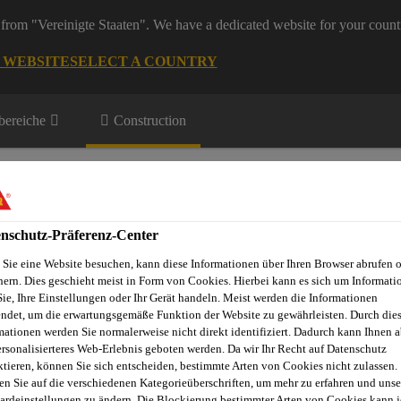
from "Vereinigte Staaten". We have a dedicated website for your count
G WEBSITE
SELECT A COUNTRY
ereiche
Construction
nschutz-Präferenz-Center
Sie eine Website besuchen, kann diese Informationen über Ihren Browser abrufen 
hern. Dies geschieht meist in Form von Cookies. Hierbei kann es sich um Informati
Projekte
Dienstleistungen
Referenzobjekte
Sika Apps
N
Sie, Ihre Einstellungen oder Ihr Gerät handeln. Meist werden die Informationen
ndet, um die erwartungsgemäße Funktion der Website zu gewährleisten. Durch die
mationen werden Sie normalerweise nicht direkt identifiziert. Dadurch kann Ihnen a
ersonalisierteres Web-Erlebnis geboten werden. Da wir Ihr Recht auf Datenschutz
ktieren, können Sie sich entscheiden, bestimmte Arten von Cookies nicht zulassen.
dichtung
Frischbetonverbund-Bahn
SikaProof®-810
en Sie auf die verschiedenen Kategorieüberschriften, um mehr zu erfahren und unse
ardeinstellungen zu ändern. Die Blockierung bestimmter Arten von Cookies kann 