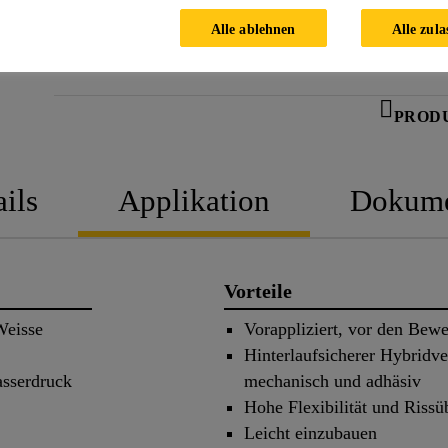
Alle ablehnen
Alle zula
PROD
ils
Applikation
Dokume
Vorteile
Weisse
Vorappliziert, vor den Bew
Hinterlaufsicherer Hybridv
asserdruck
mechanisch und adhäsiv
Hohe Flexibilität und Riss
Leicht einzubauen