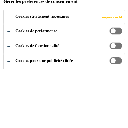
Gérer les préférences de consentement
Cookies strictement nécessaires
Toujours actif
Construction
...
Protection du béton lourd
Cookies de performance
Cookies de fonctionnalité
Cookies pour une publicité ciblée
Sikafloor®-390 N Thixo
Revêtement bicomposant, à base de résine époxy, thixotropé
Sika® Permacor®-3326 EG H