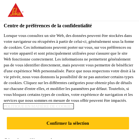
You are accessing "Sika Schweiz AG", it seems you are
accessing it from "États-Unis". We have a dedicated website for
your country.
Centre de préférences de la confidentialité
TO
Lorsque vous consultez un site Web, des données peuvent être stockées dans
STAY ON THE SIKA
SELECT A
votre navigateur ou récupérées à partir de celui-ci, généralement sous la forme
SIKA
SCHWEIZ AG WEBSITE
COUNTRY
de cookies. Ces informations peuvent porter sur vous, sur vos préférences ou
USA
sur votre appareil et sont principalement utilisées pour s'assurer que le site
Web fonctionne correctement. Les informations ne permettent généralement
pas de vous identifier directement, mais peuvent vous permettre de bénéficier
Sika Schweiz AG
d'une expérience Web personnalisée. Parce que nous respectons votre droit à la
vie privée, nous vous donnons la possibilité de ne pas autoriser certains types
de cookies. Cliquez sur les différentes catégories pour obtenir plus de détails
sur chacune d'entre elles, et modifier les paramètres par défaut. Toutefois, si
vous bloquez certains types de cookies, votre expérience de navigation et les
PROTECTION DU
services que nous sommes en mesure de vous offrir peuvent être impactés.
POLITIQUE EN MATIÈRE DE COOKIES
BÉTON LOURD
Confirmer la sélection