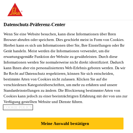
You are accessing "Sika Schweiz AG", it seems you are
accessing it from "Vereinigte Staaten". We have a dedicated
website for your country.
Datenschutz-Präferenz-Center
TO
Wenn Sie eine Website besuchen, kann diese Informationen über Ihren
STAY ON THE SIKA
SELECT A
Browser abrufen oder speichern. Dies geschieht meist in Form von Cookies.
SIKA
SCHWEIZ AG WEBSITE
COUNTRY
Hierbei kann es sich um Informationen über Sie, Ihre Einstellungen oder Ihr
USA
Gerät handeln. Meist werden die Informationen verwendet, um die
erwartungsgemäße Funktion der Website zu gewährleisten. Durch diese
Informationen werden Sie normalerweise nicht direkt identifiziert. Dadurch
Sika Schweiz AG
kann Ihnen aber ein personalisierteres Web-Erlebnis geboten werden. Da wir
Ihr Recht auf Datenschutz respektieren, können Sie sich entscheiden,
bestimmte Arten von Cookies nicht zulassen. Klicken Sie auf die
verschiedenen Kategorieüberschriften, um mehr zu erfahren und unsere
Standardeinstellungen zu ändern. Die Blockierung bestimmter Arten von
SIKA @ SALON
Cookies kann jedoch zu einer beeinträchtigten Erfahrung mit der von uns zur
Verfügung gestellten Website und Dienste führen.
COOKIE POLICY
INTERNATIONAL
Meine Auswahl bestätigen
EQUIP'AUTO