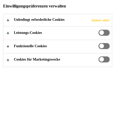
Einwilligungspräferenzen verwalten
Unbedingt erforderliche Cookies
Immer aktiv
Industry
...
Sika @ Salon international Equip'Auto
Leistungs-Cookies
Funktionelle Cookies
15/10/2019 -
PARIS EXPO PORTE DE
19/10/2019
VERSAILLES, PARIS, FRANCE
Cookies für Marketingzwecke
The international biennial trade show EQUIP AUTO will
hold its 25th edition from 15 to 19 October 2019 at Paris
Expo Porte de Versailles. This event brings together
95,000 decision makers, repairers, distributors,
manufacturers, investors and professionals working in
automotive markets.