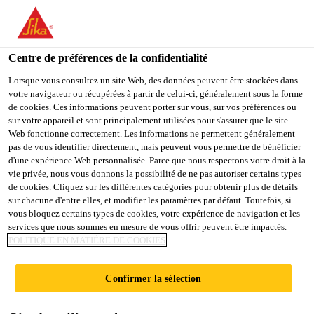
You are accessing "Sika Schweiz AG", it seems you are
accessing it from "États-Unis". We have a dedicated website for
your country.
Centre de préférences de la confidentialité
TO
Lorsque vous consultez un site Web, des données peuvent être stockées dans
STAY ON THE SIKA
SELECT A
votre navigateur ou récupérées à partir de celui-ci, généralement sous la forme
SIKA
SCHWEIZ AG WEBSITE
COUNTRY
de cookies. Ces informations peuvent porter sur vous, sur vos préférences ou
USA
sur votre appareil et sont principalement utilisées pour s'assurer que le site
Web fonctionne correctement. Les informations ne permettent généralement
pas de vous identifier directement, mais peuvent vous permettre de bénéficier
Sika Schweiz AG
d'une expérience Web personnalisée. Parce que nous respectons votre droit à la
vie privée, nous vous donnons la possibilité de ne pas autoriser certains types
de cookies. Cliquez sur les différentes catégories pour obtenir plus de détails
sur chacune d'entre elles, et modifier les paramètres par défaut. Toutefois, si
vous bloquez certains types de cookies, votre expérience de navigation et les
SIKA @ SALON
services que nous sommes en mesure de vous offrir peuvent être impactés.
POLITIQUE EN MATIÈRE DE COOKIES
INTERNATIONAL
Confirmer la sélection
EQUIP'AUTO