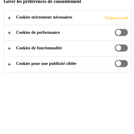
Gérer les préférences de consentement
Cookies strictement nécessaires
Toujours actif
Industry
...
Sika @ Salon international Equip'Auto
Cookies de performance
Cookies de fonctionnalité
15/10/2019 -
PARIS EXPO PORTE DE
Cookies pour une publicité ciblée
19/10/2019
VERSAILLES, PARIS, FRANCE
The international biennial trade show EQUIP AUTO will
hold its 25th edition from 15 to 19 October 2019 at Paris
Expo Porte de Versailles. This event brings together
95,000 decision makers, repairers, distributors,
manufacturers, investors and professionals working in
automotive markets.