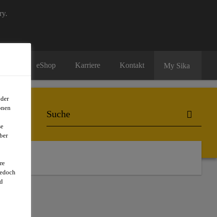
ry.
eShop
Karriere
Kontakt
My Sika
oder
onen
se
ber
er uns
re
jedoch
d