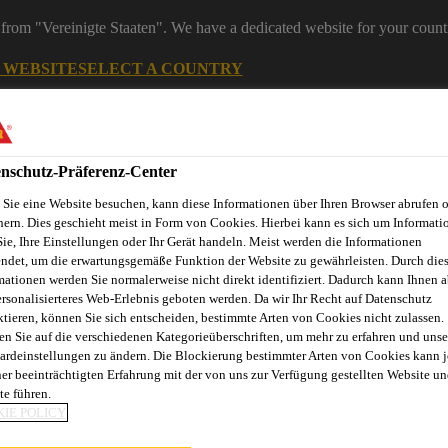
from "Vereinigte Staaten". We have a dedicated website for your count
G WEBSITE
SELECT A COUNTRY
ereiche
Industry
nschutz-Präferenz-Center
Sie eine Website besuchen, kann diese Informationen über Ihren Browser abrufen 
hern. Dies geschieht meist in Form von Cookies. Hierbei kann es sich um Informati
y Anwendungsbereiche
Sie, Ihre Einstellungen oder Ihr Gerät handeln. Meist werden die Informationen
ndet, um die erwartungsgemäße Funktion der Website zu gewährleisten. Durch die
mationen werden Sie normalerweise nicht direkt identifiziert. Dadurch kann Ihnen a
ersonalisierteres Web-Erlebnis geboten werden. Da wir Ihr Recht auf Datenschutz
ktieren, können Sie sich entscheiden, bestimmte Arten von Cookies nicht zulassen.
nnovation
Service
Industrie News
Download Center
Üb
en Sie auf die verschiedenen Kategorieüberschriften, um mehr zu erfahren und unse
ardeinstellungen zu ändern. Die Blockierung bestimmter Arten von Cookies kann 
ner beeinträchtigten Erfahrung mit der von uns zur Verfügung gestellten Website un
te führen.
IE POLICY
 SHOW