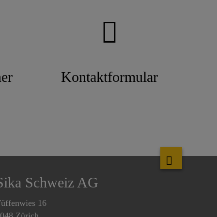
er
Kontaktformular
Sika Schweiz AG
üffenwies 16
048 Zürich