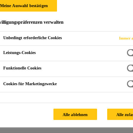
Meine Auswahl bestätigen
illigungspräferenzen verwalten
Unbedingt erforderliche Cookies
Immer a
Leistungs-Cookies
PORT HERCULES, MONACO
Funktionelle Cookies
Cookies für Marketingzwecke
Kontaktieren Sie uns!
Alle ablehnen
Alle zula