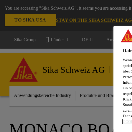
You are accessing "Sika Schweiz AG", it seems you are accessing it 
TO SIKA USA
STAY ON THE SIKA SCHWEIZ A
Sika Group
Länder
DE
Anwendungsb
Date
Wenn 
speic
Sika Schweiz AG
Industr
über 
verwe
Infor
ein p
respe
Anwendungsbereiche Industry
Produkte und Brands
I
Klick
Stand
zu ei
Diens
COOK
MONACO BOAT