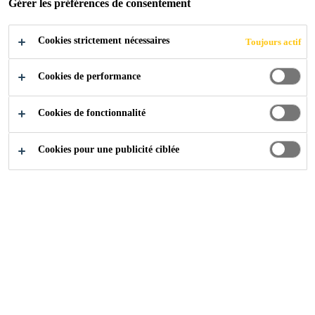
Gérer les préférences de consentement
Cookies strictement nécessaires
Toujours actif
Industry
Events
Monaco Boat Show
Cookies de performance
Cookies de fonctionnalité
23/09/2020 -
PORT HERCULES,
26/09/2020
MONACO
Cookies pour une publicité ciblée
Find out more
Contactez-nous