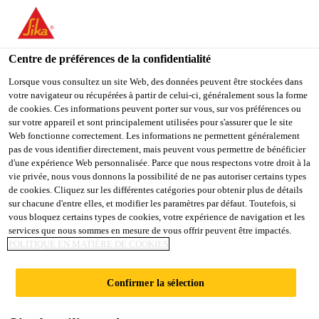
You are accessing "Sika Schweiz AG", it seems you are
accessing it from "États-Unis". We have a dedicated website for
your country.
Centre de préférences de la confidentialité
TO
Lorsque vous consultez un site Web, des données peuvent être stockées dans
STAY ON THE SIKA
SELECT A
votre navigateur ou récupérées à partir de celui-ci, généralement sous la forme
SIKA
SCHWEIZ AG WEBSITE
COUNTRY
de cookies. Ces informations peuvent porter sur vous, sur vos préférences ou
USA
sur votre appareil et sont principalement utilisées pour s'assurer que le site
Web fonctionne correctement. Les informations ne permettent généralement
pas de vous identifier directement, mais peuvent vous permettre de bénéficier
Sika Schweiz AG
d'une expérience Web personnalisée. Parce que nous respectons votre droit à la
vie privée, nous vous donnons la possibilité de ne pas autoriser certains types
de cookies. Cliquez sur les différentes catégories pour obtenir plus de détails
sur chacune d'entre elles, et modifier les paramètres par défaut. Toutefois, si
vous bloquez certains types de cookies, votre expérience de navigation et les
MONACO BOAT
services que nous sommes en mesure de vous offrir peuvent être impactés.
POLITIQUE EN MATIÈRE DE COOKIES
SHOW
Confirmer la sélection