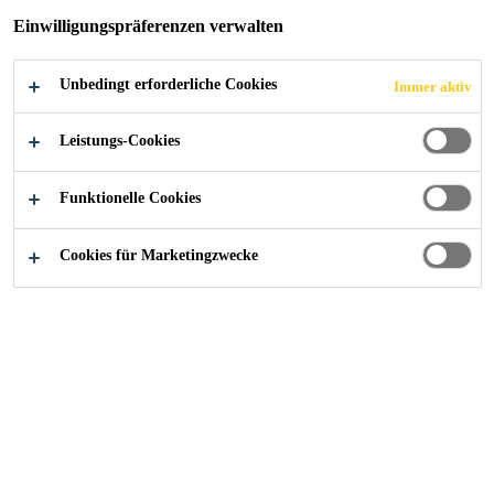
Einwilligungspräferenzen verwalten
Unbedingt erforderliche Cookies
Immer aktiv
Industry
Events
JEC World
Leistungs-Cookies
Funktionelle Cookies
03/03/2020 - 05/03/2020
PARIS, FRANCE
Cookies für Marketingzwecke
The leading international composites show
Find out more
Kontaktieren Sie uns!