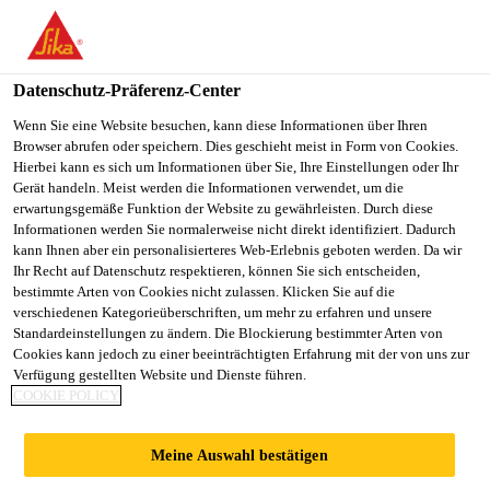
You are accessing "Sika Schweiz AG", it seems you are
accessing it from "Vereinigte Staaten". We have a dedicated
website for your country.
Datenschutz-Präferenz-Center
TO
Wenn Sie eine Website besuchen, kann diese Informationen über Ihren
STAY ON THE SIKA
SELECT A
Browser abrufen oder speichern. Dies geschieht meist in Form von Cookies.
SIKA
SCHWEIZ AG WEBSITE
COUNTRY
Hierbei kann es sich um Informationen über Sie, Ihre Einstellungen oder Ihr
USA
Gerät handeln. Meist werden die Informationen verwendet, um die
erwartungsgemäße Funktion der Website zu gewährleisten. Durch diese
Informationen werden Sie normalerweise nicht direkt identifiziert. Dadurch
Sika Schweiz AG
kann Ihnen aber ein personalisierteres Web-Erlebnis geboten werden. Da wir
Ihr Recht auf Datenschutz respektieren, können Sie sich entscheiden,
bestimmte Arten von Cookies nicht zulassen. Klicken Sie auf die
verschiedenen Kategorieüberschriften, um mehr zu erfahren und unsere
Standardeinstellungen zu ändern. Die Blockierung bestimmter Arten von
JEC WORLD
Cookies kann jedoch zu einer beeinträchtigten Erfahrung mit der von uns zur
Verfügung gestellten Website und Dienste führen.
COOKIE POLICY
Meine Auswahl bestätigen