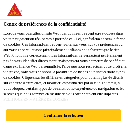
You are accessing "Sika Schweiz AG", it seems you are
accessing it from "États-Unis". We have a dedicated website for
your country.
Centre de préférences de la confidentialité
TO
Lorsque vous consultez un site Web, des données peuvent être stockées dans
STAY ON THE SIKA
SELECT A
votre navigateur ou récupérées à partir de celui-ci, généralement sous la forme
SIKA
SCHWEIZ AG WEBSITE
COUNTRY
de cookies. Ces informations peuvent porter sur vous, sur vos préférences ou
USA
sur votre appareil et sont principalement utilisées pour s'assurer que le site
Web fonctionne correctement. Les informations ne permettent généralement
pas de vous identifier directement, mais peuvent vous permettre de bénéficier
Sika Schweiz AG
d'une expérience Web personnalisée. Parce que nous respectons votre droit à la
vie privée, nous vous donnons la possibilité de ne pas autoriser certains types
de cookies. Cliquez sur les différentes catégories pour obtenir plus de détails
sur chacune d'entre elles, et modifier les paramètres par défaut. Toutefois, si
vous bloquez certains types de cookies, votre expérience de navigation et les
JEC WORLD
services que nous sommes en mesure de vous offrir peuvent être impactés.
POLITIQUE EN MATIÈRE DE COOKIES
Confirmer la sélection