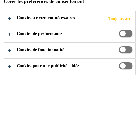
Gérer les préférences de consentement
Cookies strictement nécessaires
Toujours actif
Industry
Events
JEC World
Cookies de performance
Cookies de fonctionnalité
03/03/2020 - 05/03/2020
PARIS, FRANCE
Cookies pour une publicité ciblée
The leading international composites show
Find out more
Contactez-nous