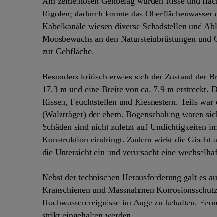
Am zementösen Gehbelag wurden Risse und flächi
Rigolen; dadurch konnte das Oberflächenwasser 
Kabelkanäle wiesen diverse Schadstellen und Ab
Moosbewuchs an den Natursteinbrüstungen und G
zur Gehfläche.
Besonders kritisch erwies sich der Zustand der B
17.3 m und eine Breite von ca. 7.9 m erstreckt. 
Rissen, Feuchtstellen und Kiesnestern. Teils war 
(Walzträger) der ehem. Bogenschalung waren sicht
Schäden sind nicht zuletzt auf Undichtigkeiten i
Konstruktion eindringt. Zudem wirkt die Gischt 
die Untersicht ein und verursacht eine wechselha
Nebst der technischen Herausforderung galt es a
Kranschienen und Massnahmen Korrosionsschutz 
Hochwasserereignisse im Auge zu behalten. Ferne
strikt eingehalten werden.