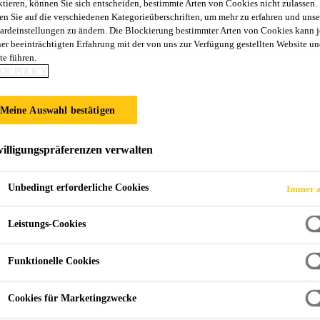
ktieren, können Sie sich entscheiden, bestimmte Arten von Cookies nicht zulassen.
en Sie auf die verschiedenen Kategorieüberschriften, um mehr zu erfahren und unse
ardeinstellungen zu ändern. Die Blockierung bestimmter Arten von Cookies kann 
ner beeinträchtigten Erfahrung mit der von uns zur Verfügung gestellten Website un
te führen.
IE POLICY
Meine Auswahl bestätigen
Stauwehrbrücke, Kraftwerk Laufenburg
illigungspräferenzen verwalten
Unbedingt erforderliche Cookies
Immer a
Leistungs-Cookies
Funktionelle Cookies
Cookies für Marketingzwecke