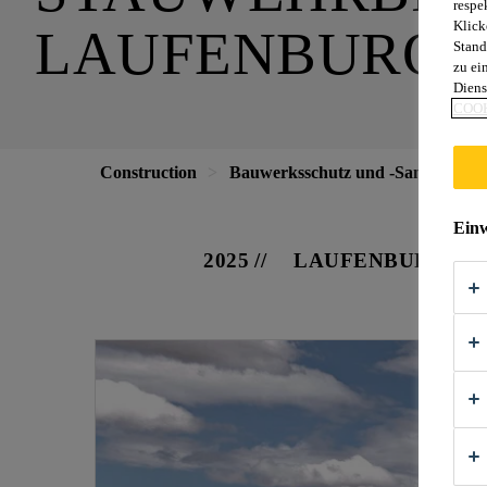
respe
Klick
LAUFENBURG
Stand
zu ei
Diens
COOK
Construction
Bauwerksschutz und -Sanierung
Einw
2025
LAUFENBURG