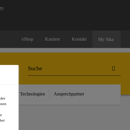
ry.
eShop
Karriere
Kontakt
My Sika
euheiten / Technologien
Ansprechpartner
oder
onen
se
ber
RK