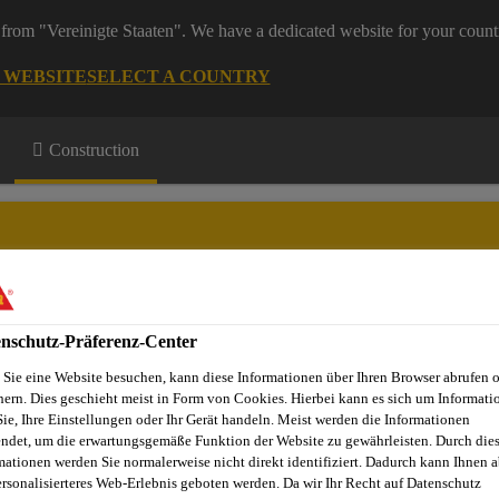
from "Vereinigte Staaten". We have a dedicated website for your count
G WEBSITE
SELECT A COUNTRY
Construction
nschutz-Präferenz-Center
Projekte
Dienstleistungen
Referenzobjekte
Sika Apps
N
Sie eine Website besuchen, kann diese Informationen über Ihren Browser abrufen 
hern. Dies geschieht meist in Form von Cookies. Hierbei kann es sich um Informati
Sie, Ihre Einstellungen oder Ihr Gerät handeln. Meist werden die Informationen
ndet, um die erwartungsgemäße Funktion der Website zu gewährleisten. Durch die
mationen werden Sie normalerweise nicht direkt identifiziert. Dadurch kann Ihnen a
CKE, KRAFTWE
ersonalisierteres Web-Erlebnis geboten werden. Da wir Ihr Recht auf Datenschutz