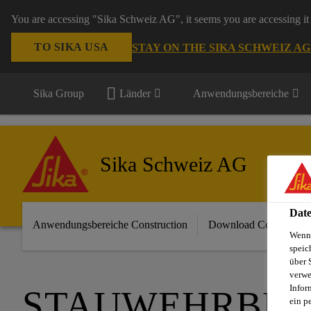
You are accessing "Sika Schweiz AG", it seems you are accessing it 
TO SIKA USA
STAY ON THE SIKA SCHWEIZ A
Sika Group
Länder
Anwendungsbereiche
Sika Schweiz AG
Date
Anwendungsbereiche Construction
Download Center
Wenn 
speic
über 
verwe
Infor
STAUWEHRBRÜ
ein p