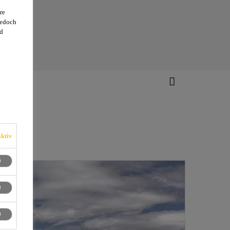
re
jedoch
d
ktiv