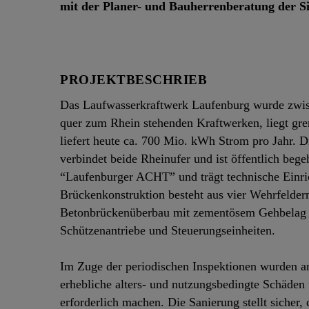
mit der Planer- und Bauherrenberatung der Si
PROJEKTBESCHRIEB
Das Laufwasserkraftwerk Laufenburg wurde zwisc
quer zum Rhein stehenden Kraftwerken, liegt gre
liefert heute ca. 700 Mio. kWh Strom pro Jahr. D
verbindet beide Rheinufer und ist öffentlich bege
“Laufenburger ACHT” und trägt technische Einri
Brückenkonstruktion besteht aus vier Wehrfelder
Betonbrückenüberbau mit zementösem Gehbelag s
Schützenantriebe und Steuerungseinheiten.
Im Zuge der periodischen Inspektionen wurden an
erhebliche alters- und nutzungsbedingte Schäden 
erforderlich machen. Die Sanierung stellt sicher