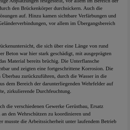
ge Abplatzungen festgestellt, vor allem im Bereich der
durch den Brückenkörper durchsickern. Auch die
lösungen auf. Hinzu kamen sichtbare Verfärbungen und
eländerverbindungen, vor allem im Übergangsbereich
rückenuntersicht, die sich über eine Länge von rund
Der Beton war hier stark geschädigt, mit ausgeprägten
das Material bereits brüchig. Die Unterflansche
bar und zeigten eine fortgeschrittene Korrosion. Die
m Überbau zurückzuführen, durch die Wasser in die
aus dem Bereich der darunterliegenden Wehrfelder auf
fte, zirkulierende Durchfeuchtung.
uch die verschiedenen Gewerke Gerüstbau, Ersatz
an den Wehrschützen zu koordinieren und
r musste die Arbeitssicherheit unter laufendem Betrieb