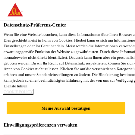
You are accessing "Sika Schweiz AG", it seems you are accessing it
Staaten". We have a dedicated website for your country.
Datenschutz-Präferenz-Center
TO SIKA
STAY ON THE SIKA SCHWEIZ AG
Construction
...
Sikaflex®-406 Pavement CH
USA
WEBSITE
Wenn Sie eine Website besuchen, kann diese Informationen über Ihren Browser a
Dies geschieht meist in Form von Cookies. Hierbei kann es sich um Informationen
Einstellungen oder Ihr Gerät handeln. Meist werden die Informationen verwende
erwartungsgemäße Funktion der Website zu gewährleisten. Durch diese Informat
Sika Schweiz AG
normalerweise nicht direkt identifiziert. Dadurch kann Ihnen aber ein personalis
geboten werden. Da wir Ihr Recht auf Datenschutz respektieren, können Sie sich
Sikaflex®-406
Arten von Cookies nicht zulassen. Klicken Sie auf die verschiedenen Kategorieü
erfahren und unsere Standardeinstellungen zu ändern. Die Blockierung bestimm
kann jedoch zu einer beeinträchtigten Erfahrung mit der von uns zur Verfügung 
Pavement CH
Dienste führen.
COOKIE POLICY
Beschleunigter, selbstnivellierender,
Meine Auswahl bestätigen
elastischer Hochleistungsdichtstoff für
Fugen im Strassenbereich
Einwilligungspräferenzen verwalten
Beschleunigter, selbstnivellierender, elastischer