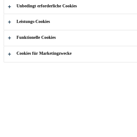
Bodenfugendichtstoff mit hoher mechanischer und
Unbedingt erforderliche Cookies
chemischer Beständigkeit für den Einsatz im
Leistungs-Cookies
Strassen- und Schienenbau. Durch das Einmischen
Mehr
des Boosters wird eine rasche, gleichmässige und
komplette Durchhärtung des Dichtstoffes
Funktionelle Cookies
gewährleistet.
Hohe Bewegungskapazität ±25 %
Cookies für Marketingzwecke
Gute mechanische und chemische Beständigkeit
Geringe Anfälligkeit auf Mischfehler