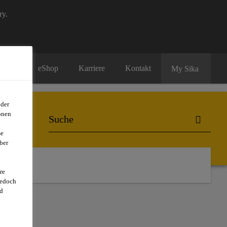
ry.
eShop
Karriere
Kontakt
My Sika
oder
onen
se
ber
er uns
re
jedoch
d
21