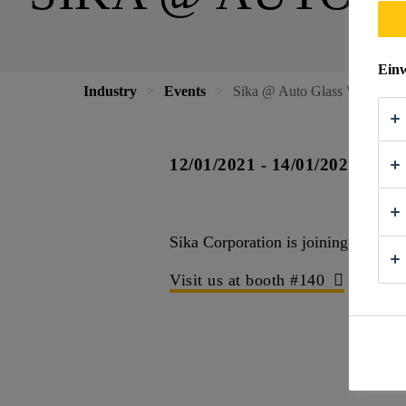
Einw
Industry
Events
Sika @ Auto Glass Week™ 2
12/01/2021 - 14/01/2021
Sika Corporation is joining Auto G
Visit us at booth #140