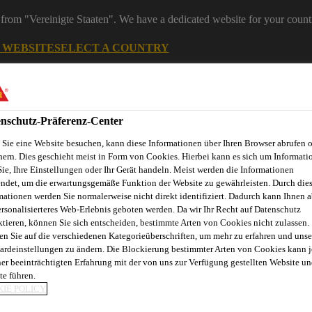
from "Vereinigte Staaten". We have a dedicated website for your count
G WEBSITE
SELECT A COUNTRY
ereiche
Industry
nschutz-Präferenz-Center
Sie eine Website besuchen, kann diese Informationen über Ihren Browser abrufen 
hern. Dies geschieht meist in Form von Cookies. Hierbei kann es sich um Informati
y Anwendungsbereiche
Sie, Ihre Einstellungen oder Ihr Gerät handeln. Meist werden die Informationen
ndet, um die erwartungsgemäße Funktion der Website zu gewährleisten. Durch die
mationen werden Sie normalerweise nicht direkt identifiziert. Dadurch kann Ihnen a
ersonalisierteres Web-Erlebnis geboten werden. Da wir Ihr Recht auf Datenschutz
ktieren, können Sie sich entscheiden, bestimmte Arten von Cookies nicht zulassen.
nnovation
Service
Industrie News
Download Center
Üb
en Sie auf die verschiedenen Kategorieüberschriften, um mehr zu erfahren und unse
ardeinstellungen zu ändern. Die Blockierung bestimmter Arten von Cookies kann 
ner beeinträchtigten Erfahrung mit der von uns zur Verfügung gestellten Website un
te führen.
IE POLICY
GLASS WEEK™ 20