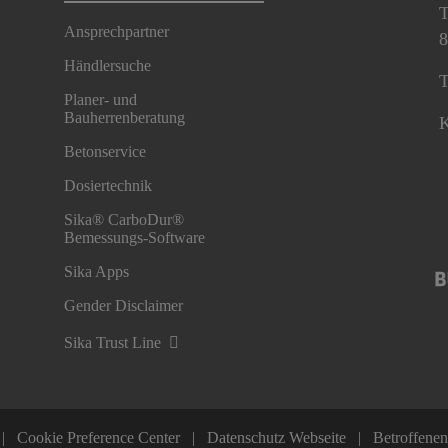
T
Ansprechpartner
8
Händlersuche
T
Planer- und
Bauherrenberatung
K
Betonservice
Dosiertechnik
Sika® CarboDur®
Bemessungs-Software
Sika Apps
Gender Disclaimer
Sika Trust Line
Cookie Preference Center
Datenschutz Webseite
Betroffene